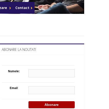
Celula de criza BD
azare
Contact
ABONARE LA NOUTATI
Numele:
Email
: