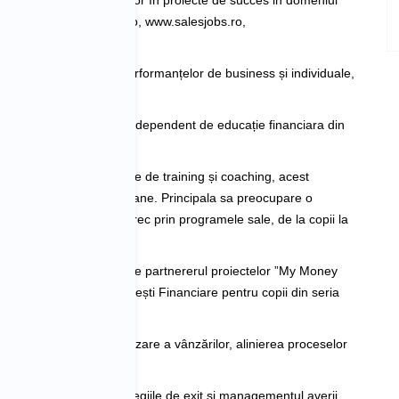
și leadership. Investitor în proiecte de succes in domeniul 
online (www.kestionare.ro, www.salesjobs.ro, 
r IT in zona creșterii performanțelor de business și individuale, 
narea primului program independent de educație financiara din 
e, workshop-uri, programe de training și coaching, acest 
a peste 80.000 de persoane. Principala sa preocupare o 
 bunăstarii celor care trec prin programele sale, de la copii la 
ică, din 2011 Eusebiu este partnererul proiectelor ”My Money 
 prima colecție de Povești Financiare pentru copii din seria 
nii în proiecte de optimizare a vânzărilor, alinierea proceselor 
eri în ce privește strategiile de exit și managementul averii 