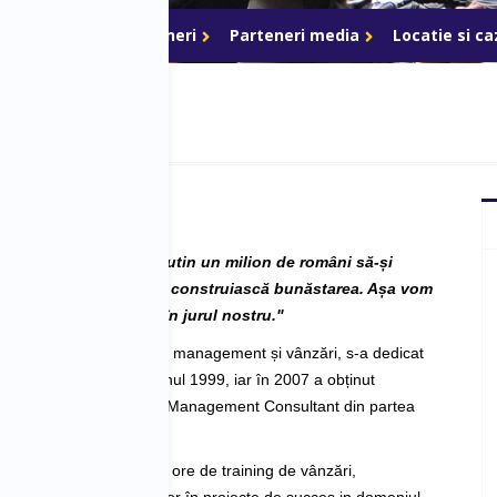
ri de acces
Parteneri
Parteneri media
Locatie si c
mea este să ajut cel putin un milion de români să-și 
 eficient banii și să-și construiască bunăstarea. Așa vom 
mult zâmbet și iubire în jurul nostru." 
iență de peste 20 ani în management și vânzări, s-a dedicat 
i de management din anul 1999, iar în 2007 a obținut 
a internatională Certified Management Consultant din partea 
er a livrat peste 6.000 de ore de training de vânzări, 