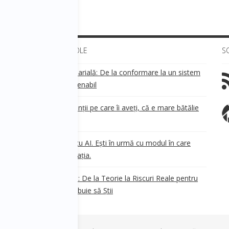
ULTIMELE ARTICOLE
S
Transparența salarială: De la conformare la un sistem
!
de business sustenabil
ea
Aveți grijă de clienții pe care îi aveți, că e mare bătălie
pe ei!
Nu ești în urmă cu AI. Ești în urmă cu modul în care
e
.
gândești organizația.
AI Safety în 2026: De la Teorie la Riscuri Reale pentru
Business. Ce Trebuie să Știi