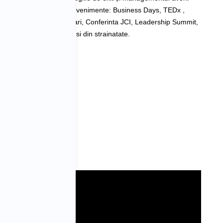
kshop-uri la importante evenimente: Business Days, TEDx , 
 a Directorilor de Vanzari, Conferinta JCI, Leadership Summit, 
i private din Romania si din strainatate. 
tatilor):
inanciara
Papasan