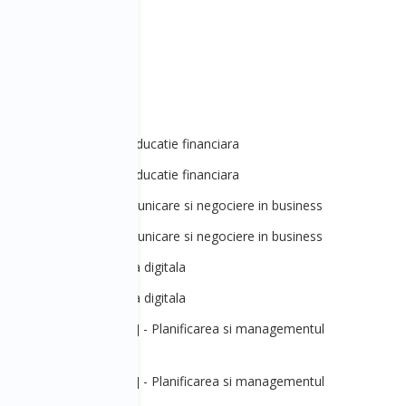
ezvoltare personala - Educatie financiara
ezvoltare personala - Educatie financiara
ales&Marketing] - Comunicare si negociere in business
ales&Marketing] - Comunicare si negociere in business
3 - Performanta in era digitala
3 - Performanta in era digitala
anagement&Strategie] - Planificarea si managementul
business-ului
anagement&Strategie] - Planificarea si managementul
business-ului