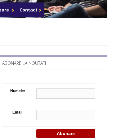
Celula de criza BD
azare
Contact
ABONARE LA NOUTATI
Numele:
Email
: