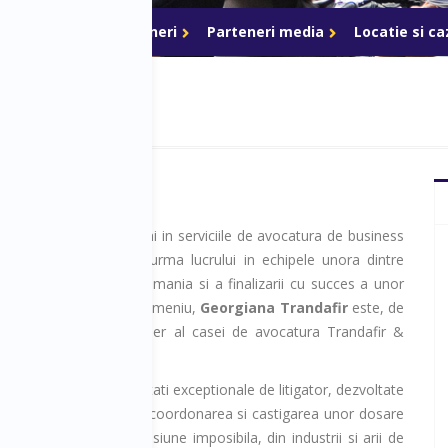
ri de acces
Parteneri
Parteneri media
Locatie si c
ienta de aproape 10 ani in serviciile de avocatura de business
inalt nivel, slefuita in urma lucrului in echipele unora dintre
 de profil de top din Romania si a finalizarii cu succes a unor
e au devenit reper in domeniu,
Georgiana Trandafir
este, de
i ani, Managing Partner al casei de avocatura Trandafir &
.
e profesia sa, are abilitati exceptionale de litigator, dezvoltate
erientei acumulate prin coordonarea si castigarea unor dosare
ma vedere pareau o misiune imposibila, din industrii si arii de