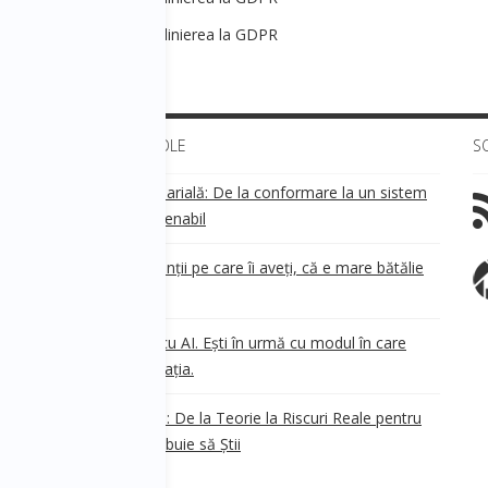
ezvoltare personală - Alinierea la GDPR
ULTIMELE ARTICOLE
S
Transparența salarială: De la conformare la un sistem
!
de business sustenabil
ea
Aveți grijă de clienții pe care îi aveți, că e mare bătălie
pe ei!
Nu ești în urmă cu AI. Ești în urmă cu modul în care
e
.
gândești organizația.
AI Safety în 2026: De la Teorie la Riscuri Reale pentru
Business. Ce Trebuie să Știi