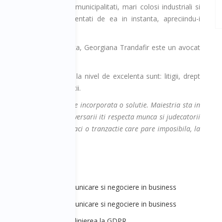
verse. Nu intamplator, municipalitati, mari colosi industriali si
u ales sa fie reprezentati de ea in instanta, apreciindu-i
detaliile care fac diferenta, Georgiana Trandafir este un avocat
ntru clientii sai.
reaza servicii juridice la nivel de excelenta sunt: litigii, drept
facerilor și dreptul muncii.
ru ca fiecare problema are incorporata o solutie. Maiestria sta in
e succes atunci cand adversarii iti respecta munca si judecatorii
unci cand reusesti sa faci o tranzactie care pare imposibila, la
ales&Marketing] - Comunicare si negociere in business
ales&Marketing] - Comunicare si negociere in business
ezvoltare personală - Alinierea la GDPR