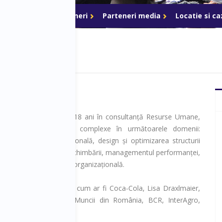
ri de acces
Parteneri
Parteneri media
Locatie si c
o experiență de peste 18 ani în consultanță Resurse Umane,
 proiecte extrem de complexe în următoarele domenii:
i dezvoltare organizațională, design și optimizarea structurii
onale, managementul schimbării, managementul performanței,
strategiei HR, cultură organizațională.
crat cu organizații mari, cum ar fi Coca-Cola, Lisa Draxlmaier,
ault, GFR, Ministerul Muncii din România, BCR, InterAgro,
Avon și multe altele.