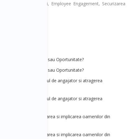
Eficientizarea Recrutarii, Employee Engagement, Securizarea
Muncii.
 - Viitorul. Provocare sau Oportunitate?
 - Viitorul. Provocare sau Oportunitate?
R&Leadership] - Brandul de angajator si atragerea
 organizatie
R&Leadership] - Brandul de angajator si atragerea
 organizatie
R&Leadership] - Motivarea si implicarea oamenilor din
R&Leadership] - Motivarea si implicarea oamenilor din