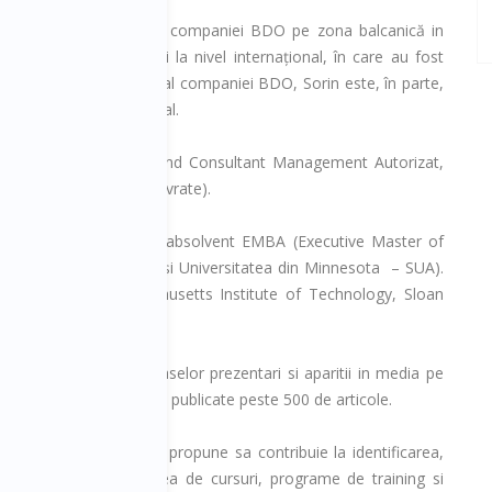
e de Coordonator HR al companiei BDO pe zona balcanică in
t la nivel local, cât și la nivel internațional, în care au fost
ui Internațional de HR al companiei BDO, Sorin este, în parte,
ganizații, la nivel global.
tificări profesionale, fiind Consultant Management Autorizat,
cu peste 5000 de ore livrate).
astere și fiind totodată absolvent EMBA (Executive Master of
niversitatea din Viena și Universitatea din Minnesota – SUA).
oriat la MIT, Massachusetts Institute of Technology, Sloan
 ca urmare a numeroaselor prezentari si aparitii in media pe
ateriale de HR, avand publicate peste 500 de articole.
roiect inovatv ce isi propune sa contribuie la identificarea,
 Romania. prin furnizarea de cursuri, programe de training si