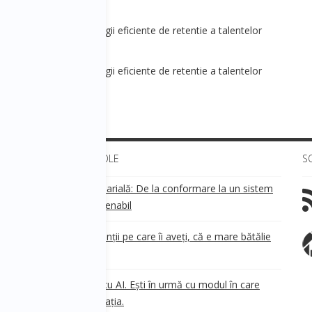
&Leadership] - Strategii eficiente de retentie a talentelor
&Leadership] - Strategii eficiente de retentie a talentelor
ULTIMELE ARTICOLE
S
Transparența salarială: De la conformare la un sistem
!
de business sustenabil
ea
Aveți grijă de clienții pe care îi aveți, că e mare bătălie
pe ei!
Nu ești în urmă cu AI. Ești în urmă cu modul în care
e
.
gândești organizația.