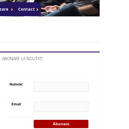
Celula de criza BD
azare
Contact
ABONARE LA NOUTATI
Numele:
Email
: