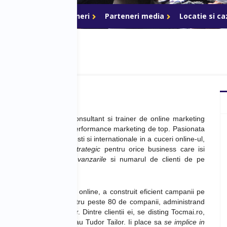
ri de acces
Parteneri
Parteneri media
Locatie si c
ca este antreprenor, consultant si trainer de online marketing
nade.com
, agentie de performance marketing de top. P
asionata
e business-urile romanesti si internationale in a cuceri online-ul,
eprezinta
un partener
strategic
pentru orice business care isi
 isi creasca accelerat vanzarile
si numarul de clienti de pe
e
6 ani de experienta in online, a construit eficient
campanii pe
Words si Facebook
pentru peste 80 de companii, administrand
peste 4 milioane de eur. D
intre clientii ei, se disting Tocmai.ro,
ternational, FashionUp sau Tudor Tailor.
Ii place sa
se implice in