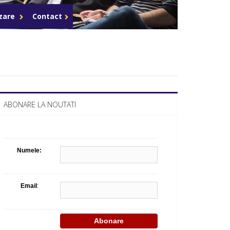
Celula de criza BD
azare
Contact
ABONARE LA NOUTATI
Numele:
Email
: