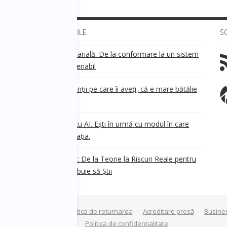
ULTIMELE ARTICOLE
S
Transparența salarială: De la conformare la un sistem
!
de business sustenabil
ea
Aveți grijă de clienții pe care îi aveți, că e mare bătălie
pe ei!
Nu ești în urmă cu AI. Ești în urmă cu modul în care
e
.
gândești organizația.
AI Safety în 2026: De la Teorie la Riscuri Reale pentru
Business. Ce Trebuie să Știi
Termeni si conditii
Politica de returnarea
Acreditare presă
Busine
a privind modulele cookie
Politica de confidentialitate