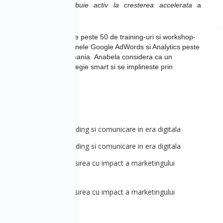
ambitioase
si sa
contribuie activ la cresterea accelerata
a
etei din Romania prin cele peste 50 de training-uri si workshop-
e business. A initiat in tainele Google AdWords si Analytics
peste
ii medii si mari
din Romania
.
Anabela considera ca un
urat, continua cu o strategie smart si se implineste prin
les&Marketing] - Branding si comunicare in era digitala
les&Marketing] - Branding si comunicare in era digitala
les&Marketing] - Folosirea cu impact a marketingului
ru a creste afacerea
les&Marketing] - Folosirea cu impact a marketingului
ru a creste afacerea