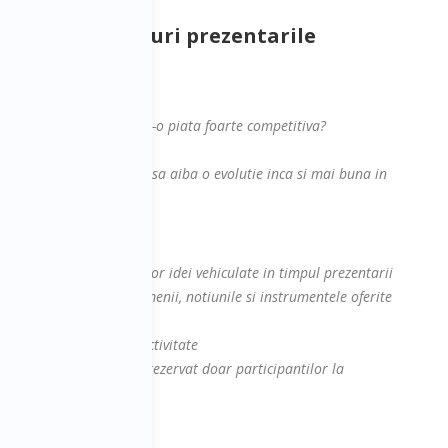
rivite afacerii tale
a ofere raspunsuri prezentarile
sa o fructifici?
e vrei sa o dezvolti intr-o piata foarte competitiva?
ializata?
e dar simti ca ai putea sa aiba o evolutie inca si mai buna in
n o sinteza a principalelor idei vehiculate in timpul prezentarii
ipantii pot aprofunda termenii, notiunile si instrumentele oferite
 folosi de a doua zi in activitate
latforma Business Days (rezervat doar participantilor la