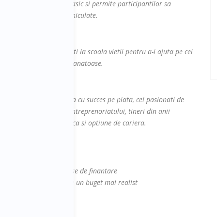
ului de cunostiinte este basic si permite participantilor sa
 mecanismele de lucru vehiculate.
ionisti si manageri caliti la scoala vietii pentru a-i ajuta pe cei
ri solide si pe principii sanatoase.
e afaceri si vor sa le puna cu succes pe piata, cei pasionati de
ea de a porni pe calea antreprenoriatului, tineri din anii
alanta antreprenoriatul ca si optiune de cariera.
 propriul plan de afaceri
ea, vei identifica noi surse de finantare
acerii tale, vei putea face un buget mai realist
ropria afacere
tati in cadrul echipei