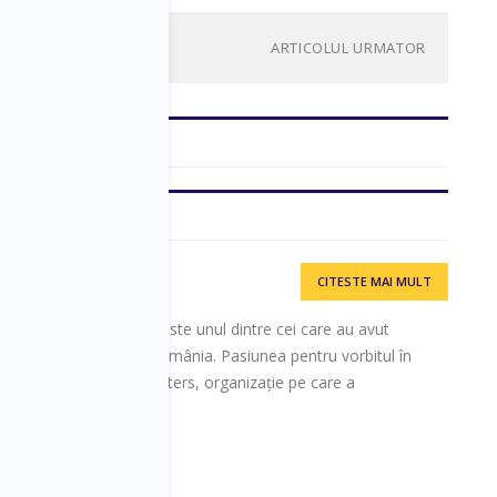
ARTICOLUL URMATOR
CITESTE MAI MULT
eaking în 2011, Călin este unul dintre cei care au avut
lic Speaking-ului din România. Pasiunea pentru vorbitul în
ul organizației Toastmasters, organizație pe care a
l României.