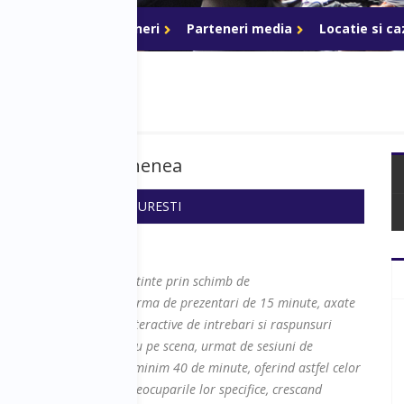
ri de acces
Parteneri
Parteneri media
Locatie si c
riat cu Marius Ghenea
 20:10
SALA: CARTURESTI
za pe transferul de cunostinte prin schimb de
keri, se desfasoara sub forma de prezentari de 15 minute, axate
unt urmate de sesiuni interactive de intrebari si raspunsuri
ara sub forma de interviu pe scena, urmat de sesiuni de
i si raspunsuri dureaza minim 40 de minute, oferind astfel celor
iuni la problemele si preocuparile lor specifice, crescand