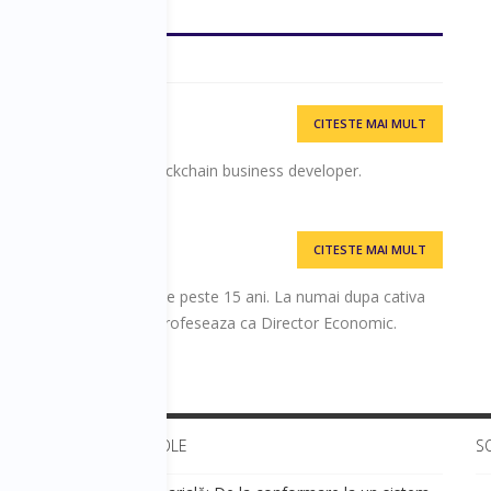
CITESTE MAI MULT
sual Art
comunicare vizuala si blockchain business developer.
CITESTE MAI MULT
 Finante-Contabilitate de peste 15 ani. La numai dupa cativa
i "AL. I. CUZA " din Iasi profeseaza ca Director Economic.
ULTIMELE ARTICOLE
S