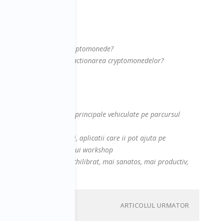
irtuale?
veniturile obtinute din criptomonede?
iturile obtinute din tranzactionarea cryptomonedelor?
la sesiune cu:
contine cel putin ideiile principale vehiculate pe parcursul
site-ul, platforme, cursuri, aplicatii care ii pot ajuta pe
 abordate in cadrul acestui workshop
te faca mai fericit, mai echilibrat, mai sanatos, mai productiv,
ARTICOLUL URMATOR