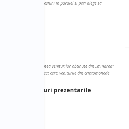
Se desfasoara mai multe sesiuni in paralel si poti alege sa
ernational
ania
 Romania, privind impozitatea veniturilor obtinute din „minarea”
 de acord, asupra unui aspect cert: veniturile din criptomonede
a ofere raspunsuri prezentarile
ransparent?