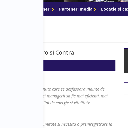
ri de acces
Parteneri
Parteneri media
Locatie si c
ryptomonede - Pro si Contra
i interactive de 60 de minute care se desfasoara inainte de
 a ajuta antreprenorii si managerii sa fie mai eficienti, mai
 nu in ultimul rand mai plini de energie si vitalitate.
veniment. Locurile sunt limitate si necesita o preinregistrare la