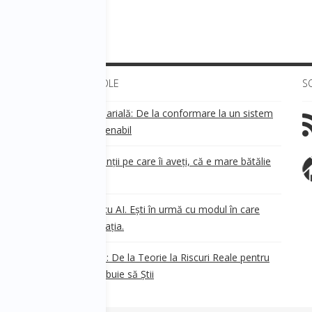
l României.
ULTIMELE ARTICOLE
S
Transparența salarială: De la conformare la un sistem
!
de business sustenabil
ea
Aveți grijă de clienții pe care îi aveți, că e mare bătălie
pe ei!
Nu ești în urmă cu AI. Ești în urmă cu modul în care
e
.
gândești organizația.
AI Safety în 2026: De la Teorie la Riscuri Reale pentru
Business. Ce Trebuie să Știi