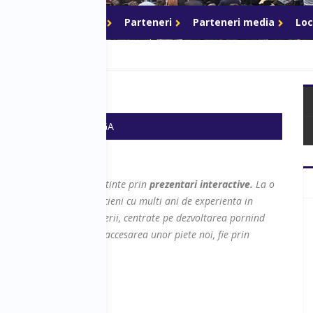
akeri
Networking
Parteneri
Parteneri media
Loc
 de Antreprenor
 20:10
SALA: PRAGA
a pe transferul de cunostinte prin
prezentari interactive.
La o
are sunt experti, practicieni cu multi ani de experienta in
xate pe dezvoltarea afacerii, centrate pe dezvoltarea pornind
lui in exterior, fie prin accesarea unor piete noi, fie prin