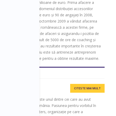
cumulate de peste 70 de milioane de euro. Prima afacere a
ara, în ianuarie 1997 în domeniul distribuției accesoriilor
 până la 5,4 milioane de euro și 90 de angajați în 2008,
i Republica Moldova. În octombrie 2009 a vândut afacerea
înfiinţând astfel subsidiara românească a acestei firme, pe
rie 2014 dubland cifra de afaceri si asigurandu-i pozitia de
 anul 2011 a lucrat mai mult de 5000 de ore de coaching și
00 de antreprenori care au rezultate importante în creșterea
lor lor. Misiunea lui Ovidiu este să antreneze antreprenorii
 si să delege cu eficacitate pentru a obtine rezultate maxime.
CITESTE MAI MULT
eaking în 2011, Călin este unul dintre cei care au avut
lic Speaking-ului din România. Pasiunea pentru vorbitul în
ul organizației Toastmasters, organizație pe care a