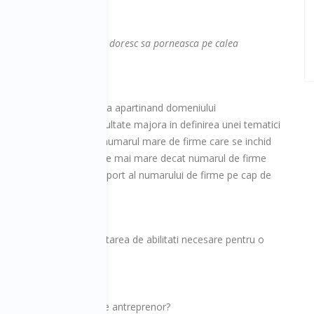
 drum si managerilor care doresc sa porneasca pe calea
diferite teme promovate ca apartinand domeniului
a antreprenoriala o dificultate majora in definirea unei tematici
fapt este sustinut si de numarul mare de firme care se inchid
 firme care se inchid este mai mare decat numarul de firme
le locuri in Europa ca raport al numarului de firme pe cap de
 de competente si dezvoltarea de abilitati necesare pentru o
sa fi antreprenor?
antreprenor?
i se potriveste cariera de antreprenor?