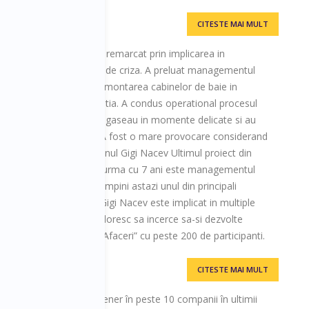
CITESTE MAI MULT
gic si operational, s-a remarcat prin implicarea in
regaseau in diferite faze de criza. A preluat managementul
aliene care avea ca obiect montarea cabinelor de baie in
re viteza din Italia si Elvetia. A condus operational procesul
tii comerciale care se regaseau in momente delicate si au
e investitoii romanani. ” A fost o mare provocare considerand
r respective” a subliniat d-nul Gigi Nacev Ultimul proiect din
ta pe care a infintat-o in urma cu 7 ani este managementul
a de Est a brandului Tempini astazi unul din principali
u in ultimul rand d-nul Gigi Nacev este implicat in multiple
riala ale tinerilor care doresc sa incerce sa-si dezvolte
rul proiectului ”Scoala de Afaceri” cu peste 200 de participanti.
CITESTE MAI MULT
h și antreprenor, partener în peste 10 companii în ultimii