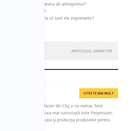
 succes provocarilor din cariera de antreprenor?
valuam ideea de afaceri?
rile unui antreprenor si la ce sunt ele importante?
ucces?
ARTICOLUL URMATOR
CITESTE MAI MULT
i apreciați oameni de afaceri din Cluj și nu numai, fiind
ri de succes dintre care cea mai cunoscută este Perpetuum,
ivitate importul, distribuţia şi producţia produselor pentru
e.