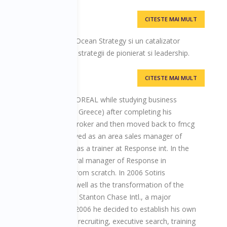
CITESTE MAI MULT
orward
ractician acreditat Blue Ocean Strategy si un catalizator
ceri prin dezvoltarea de strategii de pionierat si leadership.
CITESTE MAI MULT
90 as a sales trainee in L'OREAL while studying business
(the American college in Greece) after completing his
 at ING as an insurance broker and then moved back to fmcg
les man. In 1998 he moved as an area sales manager of
0 moved into consulting as a trainer at Response int. In the
e of becoming the general manager of Response in
lish the local office from scratch. In 2006 Sotiris
he Bulgarian affiliate as well as the transformation of the
to a separate company, Stanton Chase Intl., a major
 joined. In the end of 2006 he decided to establish his own
 with key activities as recruiting, executive search, training