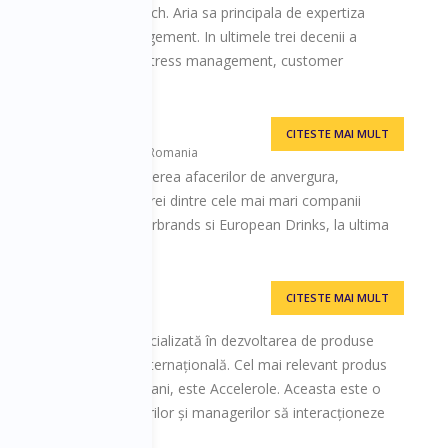
tional si executive coach. Aria sa principala de expertiza
 si de body-mind management. In ultimele trei decenii a
a lume, cu teme precum: stress management, customer
anagement.
CITESTE MAI MULT
agementul afacerilor, CBC Romania
e peste 20 ani in conducerea afacerilor de anvergura,
cutive management la trei dintre cele mai mari companii
Romania: Coca Cola, Interbrands si European Drinks, la ultima
nager.
CITESTE MAI MULT
gn Solutions, firmă specializată în dezvoltarea de produse
ă, cât și pentru piața internațională. Cel mai relevant produs
re s-a lucrat în ultimii 2 ani, este Accelerole. Aceasta este o
ă, ce permite antreprenorilor și managerilor să interacționeze
enerii.