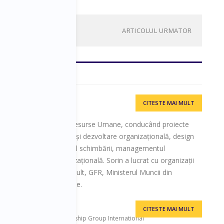
ARTICOLUL URMATOR
CITESTE MAI MULT
e 18 ani în consultanță Resurse Umane, conducând proiecte
ele domenii: diagnoză și dezvoltare organizațională, design
nizaționale, managementul schimbării, managementul
iei HR, cultură organizațională. Sorin a lucrat cu organizații
Draxlmaier, Valeo, Renault, GFR, Ministerul Muncii din
ver, Avon și multe altele.
CITESTE MAI MULT
ach, Consultant, The Leadership Group International