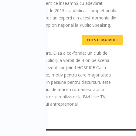
ni de vânzări, a descoperit ce înseamnă cu adevărat
clubul Toastmasters Cluj. În 2013 s-a dedicat complet public
in cei mai premiați și apreciați experți din acest domeniu din
ropean și de 12 ori campion național la Public Speaking.
CITESTE MAI MULT
ntru afaceri și comunicare. Eliza a co-fondat un club de
i manual de vorbit în public și a vorbit de 4 ori pe scena
 domeniul sănătății, în prezent sprijinind HOSPICE Casa
edițiile la mare altitudine, motiv pentru care majoritatea
renamentelor montane. Din pasiune pentru discursuri, este
a. Ține aproape de mediul de afaceri românesc atât în
 Days, cât și ca moderator și realizator la Bizi Live TV,
 România dedicat mediului antreprenorial.