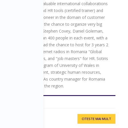
 years he established valuable international collaborations
gies UK, in training and HR tools (certified trainer) and
 Service Excellence, a pioneer in the domain of customer
d trainer). He also had the chance to organize very big
ous speakers including Stephen Covey, Daniel Goleman,
ers, gathering more than 400 people in each event, with a
tephen Covey. He also had the chance to host for 3 years 2
, one of the biggest internet radios in Romania "Global
iness news and interviews, and "job masters"​ for HR. Sotiris
to the executive MBA program of University of Wales in
international management, strategic human resources,
rganizational analysis. As country manager for Romania
int for all our clients in the region.
CITESTE MAI MULT
 Speaking