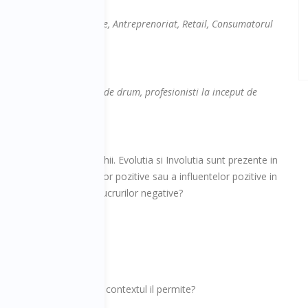
ietate, Impact in economie, Antreprenoriat, Retail, Consumatorul
 antreprenori la inceput de drum, profesionisti la inceput de
 zi de zi vazand cu ochii. Evolutia si Involutia sunt prezente in
ce ca numarul lucrurilor pozitive sau a influentelor pozitive in
impact, decat numarul lucrurilor negative?
RES...
l dorit?
pe care ne-o dorim si contextul il permite?
sam?