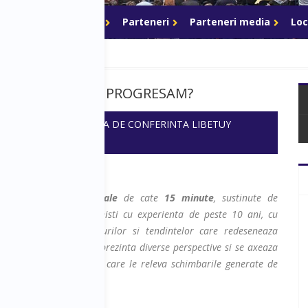
akeri
Networking
Parteneri
Parteneri media
Loc
 este important sa PROGRESAM?
 - 16:10
SALA: SALA DE CONFERINTA LIBETUY
prezentari inspirationale
de cate
15 minute
, sustinute de
p, experti si profesionisti cu experienta de peste 10 ani, cu
 moderna asupra trendurilor si tendintelor care redeseneaza
le au rol motivational, prezinta diverse perspective si se axeaza
atilor si problemelor pe care le releva schimbarile generate de