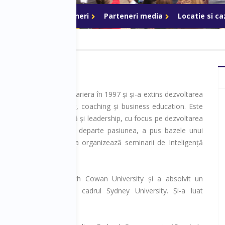
ri de acces
Parteneri
Parteneri media
Locatie si c
l Costea și-a început cariera în 1997 și și-a extins dezvoltarea
lă în leadership training, coaching și business education. Este
e inteligență emoțională și leadership, cu focus pe dezvoltarea
r. Pentru a-și duce mai departe pasiunea, a pus bazele unui
EQ, cu ajutorul cărora organizează seminarii de Inteligență
în diferite comunități.
țiat în Business la Edith Cowan University și a absolvit un
Arts (Leadership), în cadrul Sydney University. Și-a luat
la MIU.