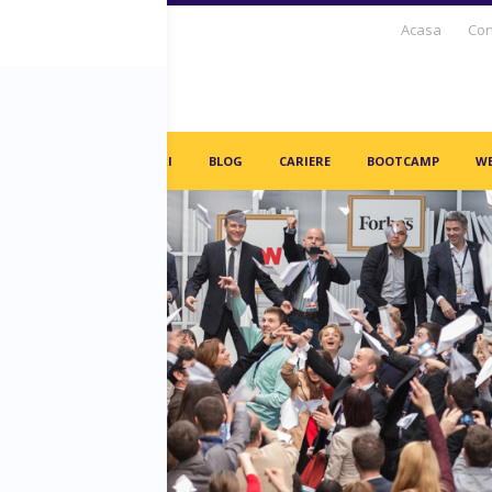
Acasa
Con
S DAYS TV
PARTENERI
BLOG
CARIERE
BOOTCAMP
WE