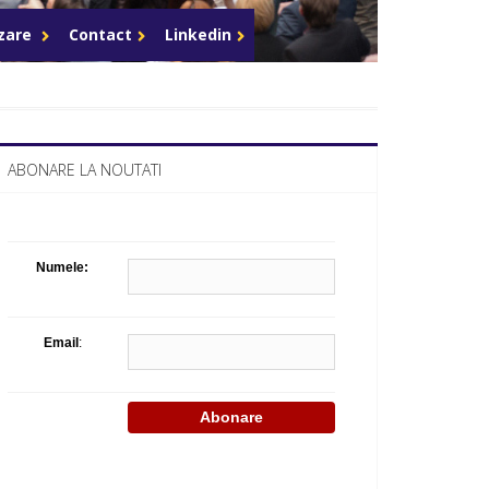
Celula de criza BD
azare
Contact
Linkedin
ABONARE LA NOUTATI
Numele:
Email
: