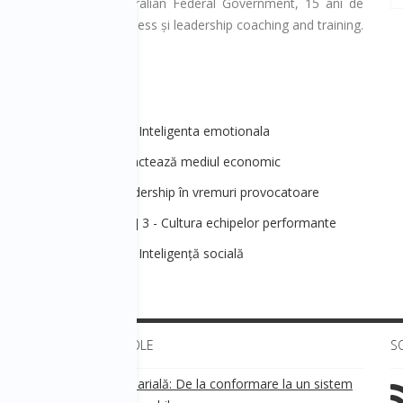
de lucru în cadrul Australian Federal Government, 15 ani de
ing și traning de business și leadership coaching and training.
ezvoltare personala 3 - Inteligenta emotionala
2 - Trenduri care impactează mediul economic
R&Leadership] 2 - Leadership în vremuri provocatoare
anagement&Strategie] 3 - Cultura echipelor performante
ezvoltare personala 1 - Inteligență socială
ULTIMELE ARTICOLE
S
Transparența salarială: De la conformare la un sistem
!