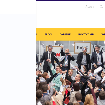
Acasa
Con
S DAYS TV
PARTENERI
BLOG
CARIERE
BOOTCAMP
WE