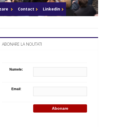
Celula de criza BD
azare
Contact
Linkedin
ABONARE LA NOUTATI
Numele:
Email
: