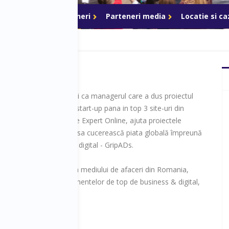
ri de acces
Parteneri
Parteneri media
Locatie si c
cuta in lumea de afaceri ca managerul care a dus proiectul
.tocmai.ro
din faza de start-up pana in top 3 site-uri din
omentan, in calitate de Expert Online, ajuta proiectele
din zona de tehnologie sa cucerească piata globală împreună
a din cadrul agenției de digital - GripADs.
tribuie activ la educarea mediului de afaceri din Romania,
egăsim pe scenele evenimentelor de top de business & digital,
mania, cat si in Europa.