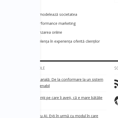
1 - Tehnologii care remodelează societatea
ales&Marketing] 1 - Performance marketing
ales&Marketing] 2 - Vânzarea online
es&Marketing]3 - Excelența în experiența oferită clienților
ULTIMELE ARTICOLE
S
Transparența salarială: De la conformare la un sistem
!
de business sustenabil
ea
Aveți grijă de clienții pe care îi aveți, că e mare bătălie
pe ei!
Nu ești în urmă cu AI. Ești în urmă cu modul în care
e
.