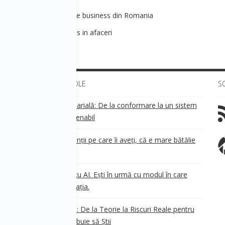
iala - Viitorul mediului de business din Romania
- Planificarea cu succes in afaceri
ULTIMELE ARTICOLE
S
Transparența salarială: De la conformare la un sistem
!
de business sustenabil
ea
Aveți grijă de clienții pe care îi aveți, că e mare bătălie
pe ei!
Nu ești în urmă cu AI. Ești în urmă cu modul în care
e
.
gândești organizația.
AI Safety în 2026: De la Teorie la Riscuri Reale pentru
Business. Ce Trebuie să Știi