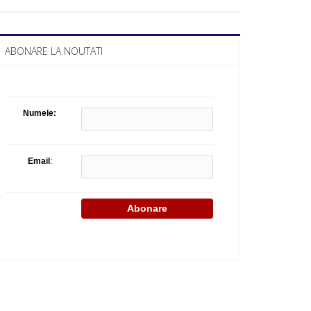
Celula de criza BD
ABONARE LA NOUTATI
Numele:
Email
: