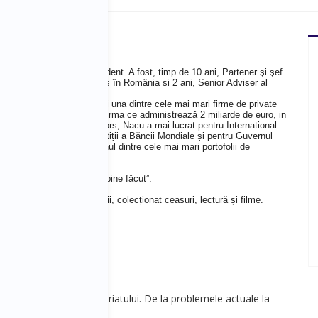
u este consultant independent. A fost, timp de 10 ani, Partener şi şef
anţei Enterprise Investors în România si 2 ani, Senior Adviser al
i
nvestors, cea mai veche şi una dintre cele mai mari firme de private
uropa Centrală şi de Est, firma ce administrează 2 miliarde de euro, in
nainte de Enterprise Investors, Nacu a mai lucrat pentru International
oration – divizia de investiții a Băncii Mondiale și pentru Guvernul
ntru care a administrat unul dintre cele mai mari portofolii de
inător pasionat al lucrului bine făcut”.
ale sunt legate de călătorii, colecționat ceasuri, lectură și filme.
 - Viitorul antreprenoriatului. De la problemele actuale la
itorului.