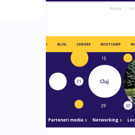
Acasa
Con
S DAYS TV
PARTENERI
BLOG
CARIERE
BOOTCAMP
WE
gram
Parteneri
Parteneri media
Networking
Loc