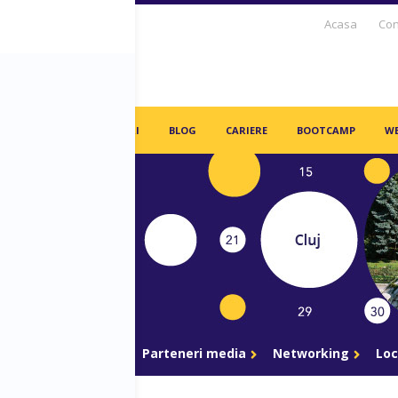
Acasa
Con
S DAYS TV
PARTENERI
BLOG
CARIERE
BOOTCAMP
WE
gram
Parteneri
Parteneri media
Networking
Loc