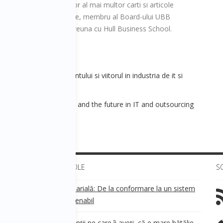
es-Bolyai din 2006, autor al mai multor carti si articole
 international de tehnologie, membru al Board-ului UBB
 EMBA de prestigiu, impreuna cu Hull Business School.
ala - Provocarile prezentului si viitorul in industria de it si
ion - Present challenges and the future in IT and outsourcing
ULTIMELE ARTICOLE
S
Transparența salarială: De la conformare la un sistem
!
de business sustenabil
ea
Aveți grijă de clienții pe care îi aveți, că e mare bătălie