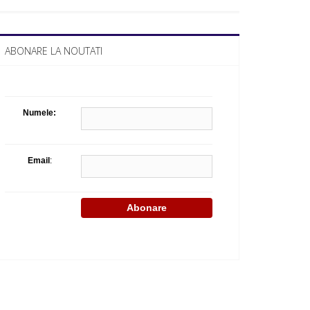
Celula de criza BD
ABONARE LA NOUTATI
Numele:
Email
: