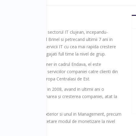
veaza de peste 13 ani in sectorul IT clujean, incepandu-
tr-o companie din Grupul Brinel si petrecand ultimii 7 ani in
a dintre companiile
de servicii IT cu cea mai rapida crestere
 și cu peste 2.300 de angajati full time la nivel de grup.
 in rolul de Delivery Partner in cadrul Endava, el este
 de coordonarea livrarii serviciilor companiei catre clienti din
te, Europa de Vest si Europa Centralasi de Est.
alaturat echipei Endava in 2008, avand in ultimii ani o
 semnificativa la gestionarea și cresterea companiei, atat la
al, cat si international.
are un master in Comert Exterior si unul in Management, precum
 avand ca si tema de cercetare modul de monetizare la nivel