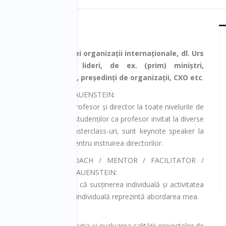
e de președinte al unei organizații internaționale, dl. Urs
in relaționează cu lideri, de ex. (prim) miniștri,
i, președinți de stat, președinți de organizații, CXO etc
.
 PROFESOR AL DLUI HAUENSTEIN:
ai mulți ani am fost profesor și director la toate nivelurile de
 În prezent, le predau studenților ca profesor invitat la diverse
ți sau sunt invitat la Masterclass-uri, sunt keynote speaker la
 sau conferințe sau pentru instruirea directorilor.
E CONSULTANT / COACH / MENTOR / FACILITATOR /
 INTERIMAR AL DLUI HAUENSTEIN:
ltatele învățării și știu că susținerea individuală și activitatea
. Instruirea și învățarea individuală reprezintă abordarea mea.
TEIN:
ia, managementul, execuția și evaluarea calității proiectelor de