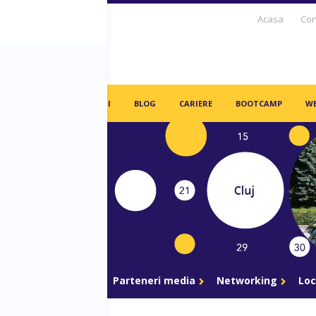
Acasa
Con
S DAYS TV
PARTENERI
BLOG
CARIERE
BOOTCAMP
WE
gram
Parteneri
Parteneri media
Networking
Loc