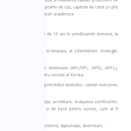
le originale, cronici, rapoarte de caz, capitole de carte și cărți
 o ediție scurtă de cercetări academice.
 de administrație, lucrez de 15 ani în următoarele domenii, la
anagement personal, al timpului, al schimbărilor, strategie,
vă, acreditarea studiilor anterioare (APL/RPL, APEL, APCL),
oi forme de educație pentru secolul al XXI-lea…
i și stagii de practică, portofoliul dovezilor, căutări executive,
g, managementul calității, acreditare, evaluarea certificărilor,
CSR, competențe esențiale și de bază pentru succes, cum ar fi
ceri externe, politică externă, diplomație, diversitate…