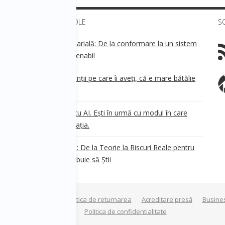
ULTIMELE ARTICOLE
S
Transparența salarială: De la conformare la un sistem
!
de business sustenabil
ea
Aveți grijă de clienții pe care îi aveți, că e mare bătălie
pe ei!
Nu ești în urmă cu AI. Ești în urmă cu modul în care
e
.
gândești organizația.
AI Safety în 2026: De la Teorie la Riscuri Reale pentru
Business. Ce Trebuie să Știi
Termeni si conditii
Politica de returnarea
Acreditare presă
Busine
a privind modulele cookie
Politica de confidentialitate