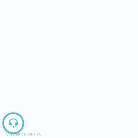
DESPRE BUSINESS DAYS
Business Days, peste 14 ani în slujba succesului
14 ani investiți cu pasiune în dezvoltarea
mediului economic din România și în consolidar
culturii antreprenoriale. 75 de evenimente
, cu
peste
45.000 de participanți cumulati
, cu peste
600.000.000 de euro impact generat în economi
În cei 14 ani de zile am reusit să coagulăm
o
comunitate de peste 450.000
antreprenori,
manageri, profesioniști și tineri alături de platforma și
proiectele Business Days și BDTV.
Copyright 2014 - 2026 by Business
FAQ
Days. Powered by
BrandFusion
Politic