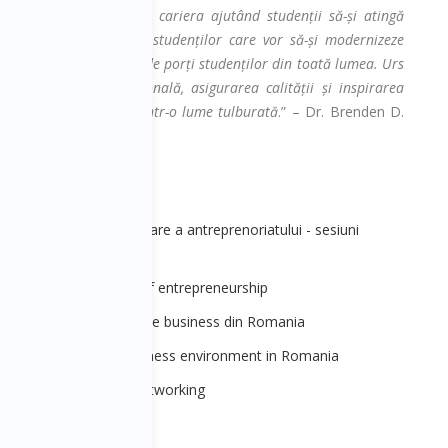
tat care și-a construit cariera ajutând studenții să-și atingă
ău față de dezvoltarea studenților care vor să-și modernizeze
in mediul academic deschide porți studenților din toată lumea. Urs
în educația internațională, asigurarea calității și inspirarea
 leadership face valuri într-o lume tulburată
.” – Dr. Brenden D.
ul Unit) și (Irlanda)
4 - Lumea schimbatoare a antreprenoriatului - sesiuni
4 - Changing world of entrepreneurship
iala - Viitorul mediului de business din Romania
ion - The future of business environment in Romania
ațională de business networking