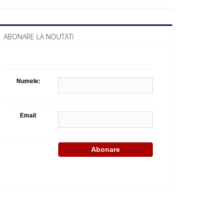
Celula de criza BD
ABONARE LA NOUTATI
Numele:
Email
: