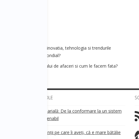
 - Cum vor influenta inovatia, tehnologia si trendurile
orul economiei la nivel mondial?
iala - Provocarile mediului de afaceri si cum le facem fata?
ULTIMELE ARTICOLE
S
Transparența salarială: De la conformare la un sistem
!
de business sustenabil
ea
Aveți grijă de clienții pe care îi aveți, că e mare bătălie