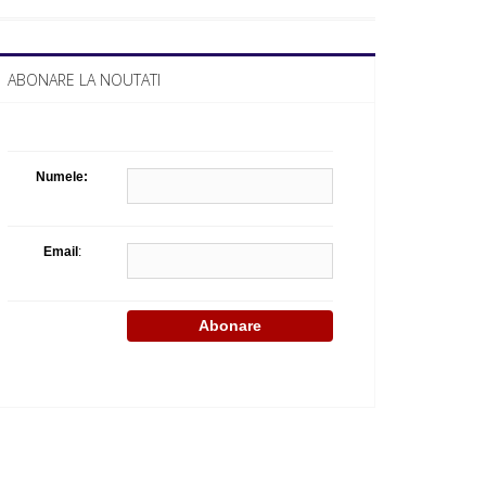
Celula de criza BD
ABONARE LA NOUTATI
Numele:
Email
: