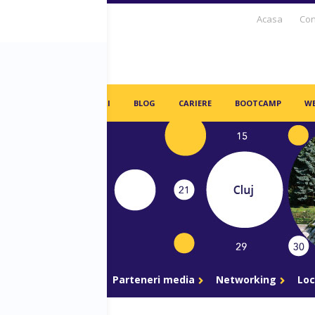
Acasa
Con
S DAYS TV
PARTENERI
BLOG
CARIERE
BOOTCAMP
WE
gram
Parteneri
Parteneri media
Networking
Loc