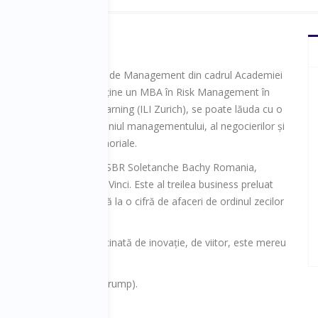
ste absolvent al facultății de Management din cadrul Academiei
Economice Bucuresti, deține un MBA în Risk Management în
rnational Institute of Learning (ILI Zurich), se poate lăuda cu o
 de peste15 ani în domeniul managementului, al negocierilor și
a proiectelor antreprenoriale.
l de față, este CEO al SBR Soletanche Bachy Romania,
 face parte din grupul Vinci. Este al treilea business preluat
e care a reușit să îl aducă la o cifră de afaceri de ordinul zecilor
e.
ca fiind o persoană fascinată de inovație, de viitor, este mereu
ie nu ai nimic” (Donald Trump).