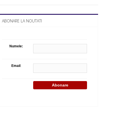
Celula de criza BD
ABONARE LA NOUTATI
Numele:
Email
: