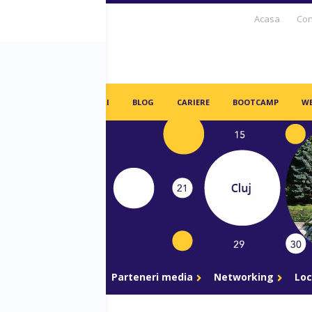
Acasa
Con
S DAYS TV
PARTENERI
BLOG
CARIERE
BOOTCAMP
WE
gram
Parteneri
Parteneri media
Networking
Loc