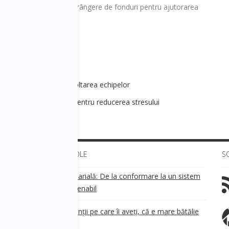
poca și se implică în strângere de fonduri pentru ajutorarea
.hedihoka.ro
 Leadership-ul si dezvoltarea echipelor
cial 6 - Mindfullness pentru reducerea stresului
ULTIMELE ARTICOLE
S
Transparența salarială: De la conformare la un sistem
!
de business sustenabil
ea
Aveți grijă de clienții pe care îi aveți, că e mare bătălie
pe ei!