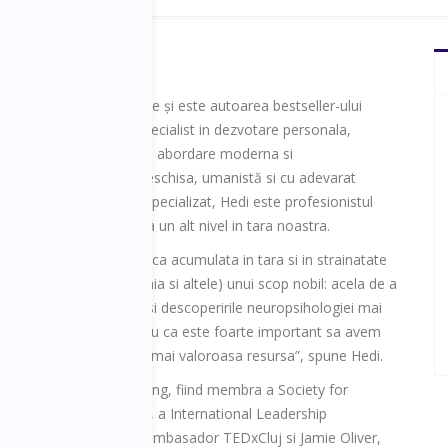
ste doctor in psihologie și este autoarea bestseller-ului
fiu femeie”. Psiholog specialist in dezvotare personala,
r si autor de carti are o abordare moderna si
rsonalitate optimista, deschisa, umanistă si cu adevarat
n arta de a oferi ajutor specializat, Hedi este profesionistul
ezvoltarea personala la un alt nivel in tara noastra.
dica experienta academica acumulata in tara si in strainatate
nlanda, Austria, Germania si altele) unui scop nobil: acela de a
ntele comportamentale si descoperirile neuropsihologiei mai
 oameni. De ce? “Pentru ca este foarte important sa avem
intea noastra, este cea mai valoroasa resursa”, spune Hedi.
ere psihologica si coaching, fiind membra a Society for
sihologilor din Romania, a International Leadership
in Marea Britanie. Este ambasador TEDxCluj si Jamie Oliver,