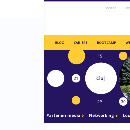
Acasa
Con
S DAYS TV
PARTENERI
BLOG
CARIERE
BOOTCAMP
WE
gram
Parteneri
Parteneri media
Networking
Loc