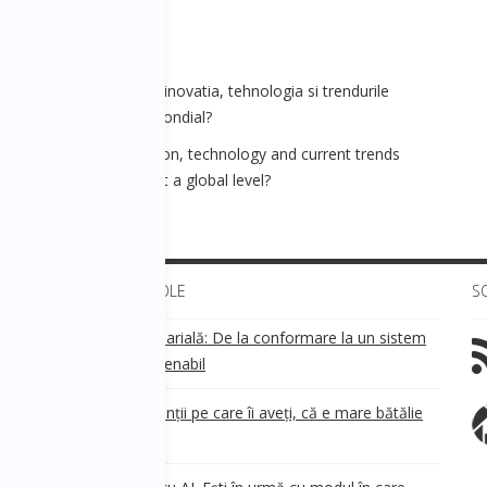
 - Cum vor influenta inovatia, tehnologia si trendurile
orul economiei la nivel mondial?
1 – How will innovation, technology and current trends
e future of economics at a global level?
ULTIMELE ARTICOLE
S
Transparența salarială: De la conformare la un sistem
!
de business sustenabil
ea
Aveți grijă de clienții pe care îi aveți, că e mare bătălie
pe ei!