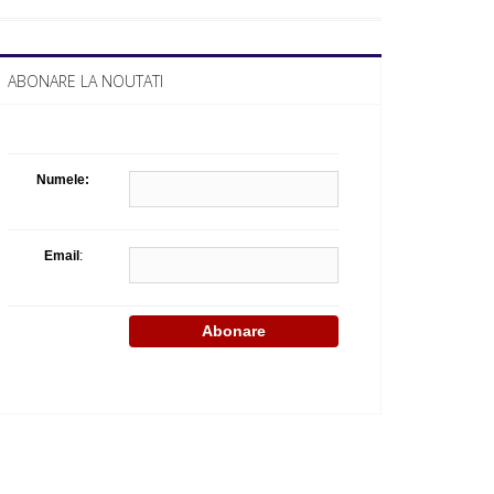
Celula de criza BD
ABONARE LA NOUTATI
Numele:
Email
: