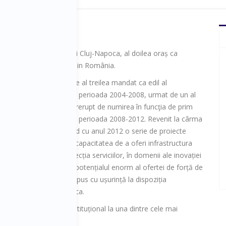
te primarul municipiului Cluj-Napoca, al doilea oraș ca
dezvoltare economică din România.
în acest moment la cel de al treilea mandat ca edil al
ui, primul mandat fiind în perioada 2004-2008, urmat de un al
at, care însă a fost întrerupt de numirea în funcţia de prim
l Guvernului României, în perioada 2008-2012. Revenit la cârma
mil Boc a inițiat începând cu anul 2012 o serie de proiecte
care să asigure Clujului capacitatea de a oferi infrastructura
zvoltării orașului în direcția serviciilor, în domenii ale inovației
iilor înalte. În acest fel, potențialul enorm al ofertei de forță de
ă și calificată poate fi pus cu ușurință la dispoziția
nuă creștere la Cluj-Napoca.
niversitar în drept constituțional la una dintre cele mai
ș - Bolyai.