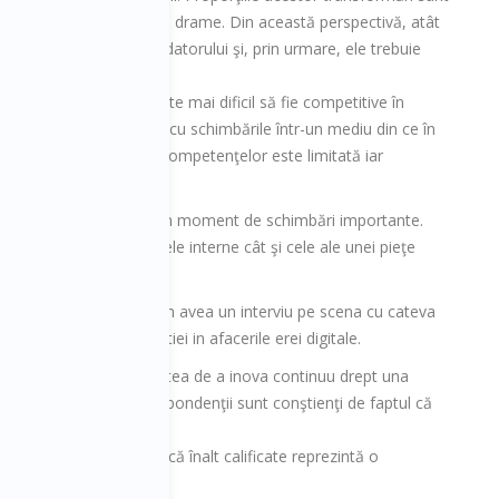
poveşti de succes dar şi drame. Din această perspectivă, atât
 regăsi în portofelul fondatorului şi, prin urmare, ele trebuie
litatea.
ânia consideră că le este mai dificil să fie competitive în
 nevoia de a ţine pasul cu schimbările într-un mediu din ce în
ia, însă disponibilitatea competenţelor este limitată iar
din România se află într-un moment de schimbări importante.
nde provocărilor, atât cele interne cât şi cele ale unei pieţe
iziune, va fi decisiv.
familie din Romania, vom avea un interviu pe scena cu cateva
, pe importanta inovatiei in afacerile erei digitale.
mânia consideră necesitatea de a inova continuu drept una
i ani. De asemenea, respondenţii sunt conştienţi de faptul că
ecrutarea forţei de muncă înalt calificate reprezintă o