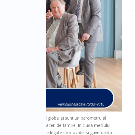
ezintă 70-90% din PIB-ul global şi sunt un barometru al
din Fortune 500 sunt afaceri de familie. În ciuda mediului
 talentată, de provocările legate de inovaţie şi guvernanţa