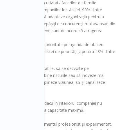
ietarii şi directorii executivi ai afacerilor de familie
ul pe termen lung al companiilor lor. Astfel, 90% dintre
 recunosc că vor trebui să adapteze organizaţia pentru a
 şi pentru a evita să fie depăşiţi de concurenţii mai avansaţi din
ctiv, 67% dintre respondenţi sunt de acord că atragerea
 trebuie să reprezinte o prioritate pe agenda de afaceri.
i digitale este în capul listei de priorităţi şi pentru 43% dintre
e la nivel global.
de, să devină mai profitabile, să se dezvolte pe
ţe noi, să gestioneze mai bine riscurile sau să inoveze mai
tructureze şi să-şi disciplineze viziunea, să-şi canalizeze
etent.
a întregul lor potenţial, dacă în interiorul companiei nu
rmită să se desfăşoare la capacitate maximă.
 valoare adus de managementul profesionist şi experimentat,