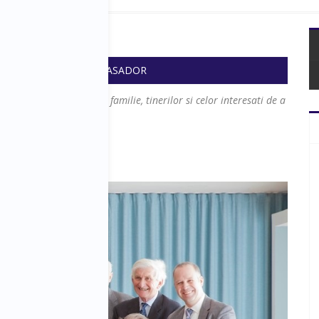
e de succes
 18:10
SALA: AMBASADOR
 lucreaza in afaceri de familie, tinerilor si celor interesati de a
spunsuri moderate