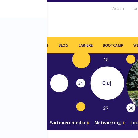
Acasa
Con
S DAYS TV
PARTENERI
BLOG
CARIERE
BOOTCAMP
WE
gram
Parteneri
Parteneri media
Networking
Loc