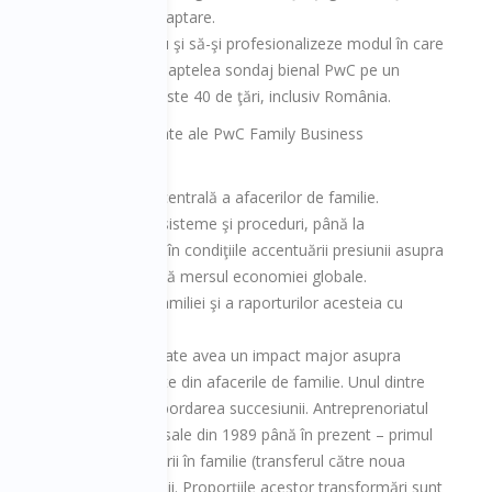
enţă şi capacitate de adaptare.
buie să inoveze continuu şi să-şi profesionalizeze modul în care
e concluziile celui de-al şaptelea sondaj bienal PwC pe un
afaceri de familie din peste 40 de ţări, inclusiv România.
upra principalelor rezultate ale PwC Family Business
jore:
mai mult o preocupare centrală a afacerilor de familie.
estea operează – de la sisteme şi proceduri, până la
nterioară a studiului, în condiţiile accentuării presiunii asupra
ega-tendinţelor care schimbă mersul economiei globale.
o „profesionalizare” a familiei şi a raporturilor acesteia cu
factorului familie” care poate avea un impact major asupra
amdată de către o parte din afacerile de familie. Unul dintre
l familie” se referă la abordarea succesiunii. Antreprenoriatul
te etape ale evoluţiei sale din 1989 până în prezent – primul
 fie cu păstrarea afacerii în familie (transferul către noua
cu dispariţia unor companii. Proporţiile acestor transformări sunt