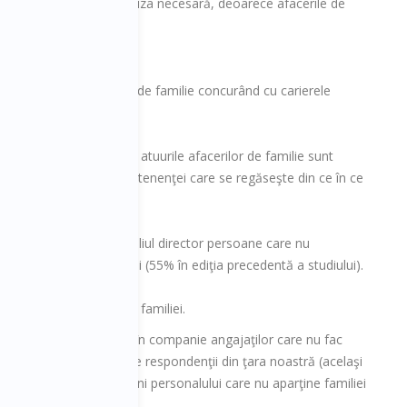
ruteze personal cu expertiza necesară, deoarece afacerile de
de companii.
ie o provocare, afacerile de familie concurând cu carierele
lizată mai eficient dacă atuurile afacerilor de familie sunt
i un sentiment al apartenenţei care se regăseşte din ce în ce
 din România au în consiliul director persoane care nu
companie competenţe noi (55% în ediţia precedentă a studiului).
ector persoane din afara familiei.
 global) au oferit acţiuni în companie angajaţilor care nu fac
semenea, alţi 18% dintre respondenţii din ţara noastră (acelaşi
i cinci ani să ofere acţiuni personalului care nu aparţine familiei
ară, de 6%).