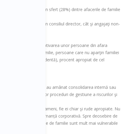
 manifestată de peste un sfert (28%) dintre afacerile de familie
iliei care fac parte din consiliul director, cât şi angajaţi non-
lie din România spre motivarea unor persoane din afara
0% dintre afacerile de familie, persoane care nu aparţin familiei
aţă de 55% în ediţia precedentă), procent apropiat de cel
din antreprenorii români au amânat consolidarea internă sau
une, implementarea unor proceduri de gestiune a riscurilor şi
 poate baza doar pe oameni, fie ei chiar şi rude apropiate. Nu
ucru sau sisteme de guvernanță corporativă. Spre deosebire de
 puse la punct, afacerile de familie sunt mult mai vulnerabile
adrul familiei.