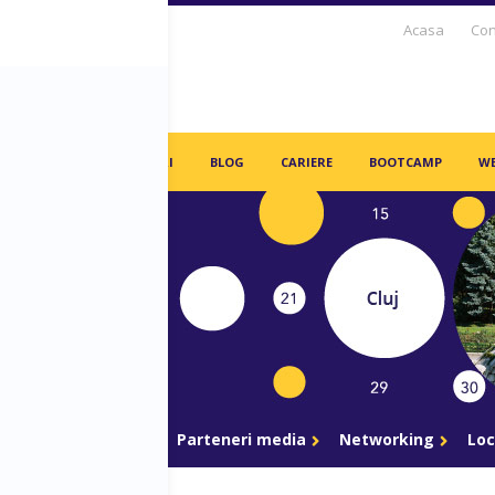
Acasa
Con
S DAYS TV
PARTENERI
BLOG
CARIERE
BOOTCAMP
WE
gram
Parteneri
Parteneri media
Networking
Loc