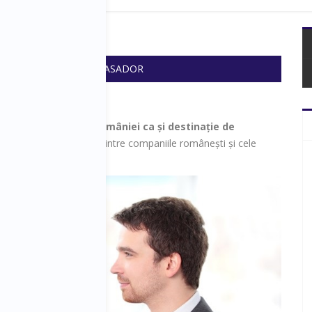
tworking
 20:10
SALA: AMBASADOR
acilita
promovarea României ca și destinație de
e și parteneriatele
dintre companiile românești și cele
.