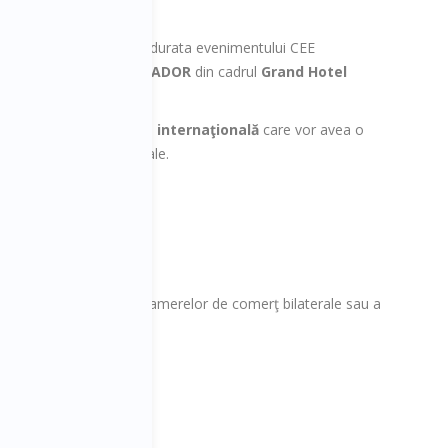
loc în fiecare seară pe durata evenimentului CEE
ra 18:30 în sala AMBASADOR
din cadrul
Grand Hotel
est speakeri de talie internaţională
care vor avea o
tul businessurilor globale.
ste limitat la 80.
intelui Business Days
festărilor
ulatelor, ambasadelor, camerelor de comerţ bilaterale sau a