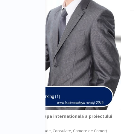
entru trecerea la etapa internațională a proiectului
nți de cooperare cu Ambasade, Consulate, Camere de Comerț