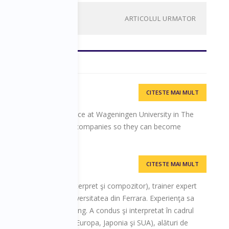
ARTICOLUL URMATOR
CITESTE MAI MULT
ics and Consumer science at Wageningen University in The
erience in restructuring companies so they can become
CITESTE MAI MULT
dirijor de orchestră, interpret şi compozitor), trainer expert
 profesor adjunct la Universitatea din Ferrara. Experienţa sa
, management şi training. A condus şi interpretat în cadrul
n toată lumea (Italia, Europa, Japonia şi SUA), alături de