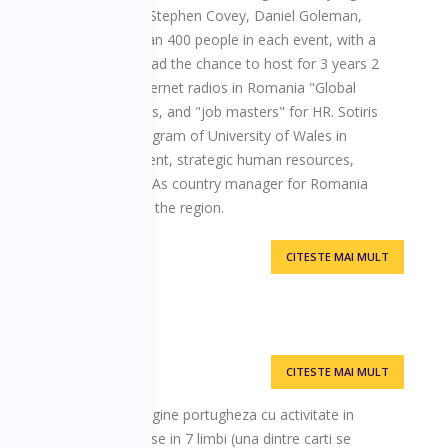
ous speakers including Stephen Covey, Daniel Goleman,
ers, gathering more than 400 people in each event, with a
tephen Covey. He also had the chance to host for 3 years 2
, one of the biggest internet radios in Romania "Global
iness news and interviews, and "job masters"​ for HR. Sotiris
to the executive MBA program of University of Wales in
international management, strategic human resources,
rganizational analysis. As country manager for Romania
int for all our clients in the region.
CITESTE MAI MULT
merţ Olandezo-Română
CITESTE MAI MULT
ainer international de origine portugheza cu activitate in
e. A scris 6 carti traduse in 7 limbi (una dintre carti se