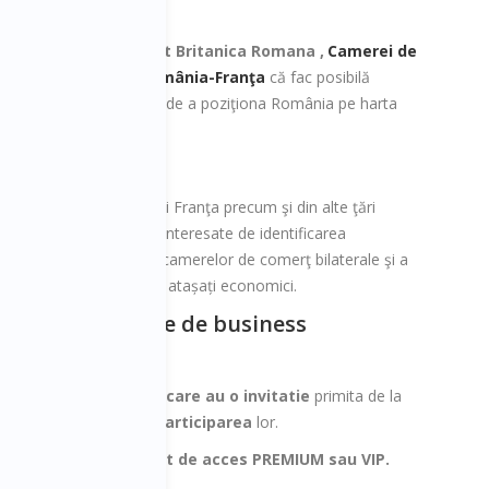
Camera de Comert Britanica Romana ,
Camerei de
ael
,
Comerţ Bilaterală România-Franţa
că fac posibilă
i susţin eforturile noastre de a poziţiona România pe harta
area Britanie, Olanda şi Franţa precum şi din alte ţări
 de la firme româneşti interesate de identificarea
alităţi, reprezentanţi ai camerelor de comerţ bilaterale şi a
ci, ambasadori, consuli, atașați economici.
ri internationale de business
ess networking
doar cei care au o invitatie
primita de la
seri si
au confirmat participarea
lor.
lor cei care au un tichet de acces PREMIUM sau VIP.