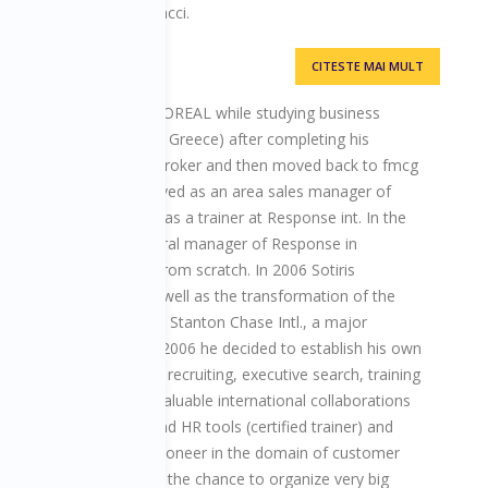
 Mirella Freni, Carla Fracci.
CITESTE MAI MULT
90 as a sales trainee in L'OREAL while studying business
(the American college in Greece) after completing his
 at ING as an insurance broker and then moved back to fmcg
les man. In 1998 he moved as an area sales manager of
0 moved into consulting as a trainer at Response int. In the
e of becoming the general manager of Response in
lish the local office from scratch. In 2006 Sotiris
he Bulgarian affiliate as well as the transformation of the
to a separate company, Stanton Chase Intl., a major
 joined. In the end of 2006 he decided to establish his own
 with key activities as recruiting, executive search, training
 years he established valuable international collaborations
gies UK, in training and HR tools (certified trainer) and
 Service Excellence, a pioneer in the domain of customer
d trainer). He also had the chance to organize very big