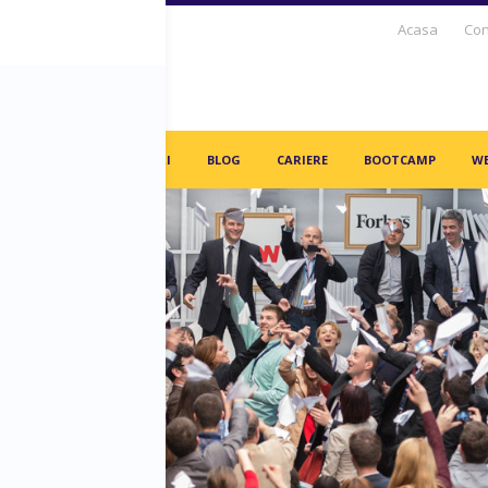
Acasa
Con
S DAYS TV
PARTENERI
BLOG
CARIERE
BOOTCAMP
WE