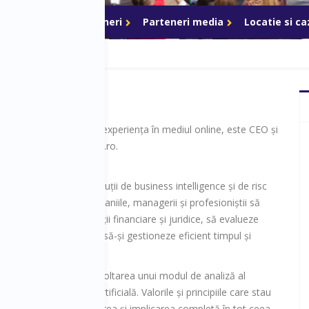
ri de acces
Parteneri
Parteneri media
Locatie si c
gomir are peste 15 ani experiența în mediul online, este CEO și
-ul platformei Termene.ro.
 este de a dezvolta soluții de business intelligence și de risc
 pentru a ajuta companiile, managerii și profesioniștii să
la cele mai noi informații financiare și juridice, să evalueze
țiile de risc financiar și să-și gestioneze eficient timpul și
 Adrian lucrează la dezvoltarea unui modul de analiză al
bazat pe inteligența artificială. Valorile și principiile care stau
responsabilității, dedicarea și implicarea completă în tot ceea