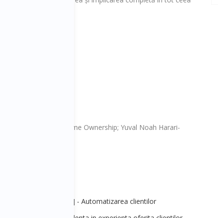
r):
ei să o vezi în lume”
llink și Leif Babin- Extreme Ownership; Yuval Noah Harari-
anagement&Strategie] - Automatizarea clientilor
les&Marketing] - Excelenta in experienta oferita clientilor