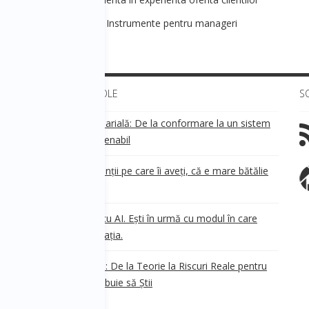
ezvoltare personala 4 - Instrumente pentru manageri
ULTIMELE ARTICOLE
S
Transparența salarială: De la conformare la un sistem
!
de business sustenabil
ea
Aveți grijă de clienții pe care îi aveți, că e mare bătălie
pe ei!
Nu ești în urmă cu AI. Ești în urmă cu modul în care
e
.
gândești organizația.
AI Safety în 2026: De la Teorie la Riscuri Reale pentru
Business. Ce Trebuie să Știi