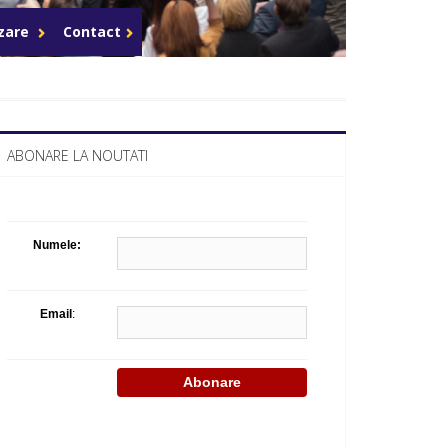
Celula de criza BD
azare
Contact
ABONARE LA NOUTATI
Numele:
Email
: