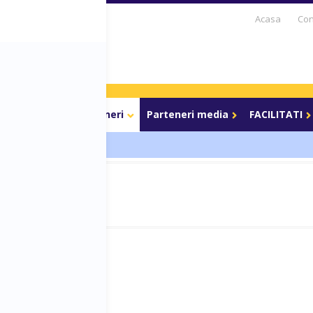
Acasa
Con
S DAYS TV
PARTENERI
BLOG
CARIERE
BOOTCAMP
WE
ri de acces
Parteneri
Parteneri media
FACILITATI