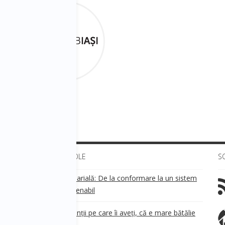
ULTIMELE ARTICOLE
S
Transparența salarială: De la conformare la un sistem
!
de business sustenabil
ea
Aveți grijă de clienții pe care îi aveți, că e mare bătălie
pe ei!