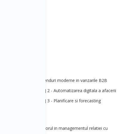
ales&Marketing] 2 - Trenduri moderne in vanzarile B2B
anagement&Strategie] 2 - Automatizarea digitala a afacerii
nagement&Strategie] 3 - Planificare si forecasting
 3 - SMART People
les&Marketing] 2 - Viitorul in managementul relatiei cu