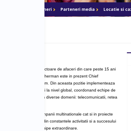
ri de acces
Parteneri
Parteneri media
Locatie si c
experienta in diverse sectoare de afaceri din care peste 15 ani 
manageriale de top, Alin Gherman este in prezent Chief 
 Officer la Nobel Telecom. Din aceasta pozitie implementeaza 
 comerciale ale companiei la nivel global, coordonand echipe de 
ente si avand activitati in diverse domenii: telecomunicatii, retea 
 USA, servicii financiare. 
-si expertiza atat in companii multinationale cat si in proiecte 
iale, considera ca una din constantele activitatii si a succesului 
norocul de a lucra cu echipe extraordinare. 