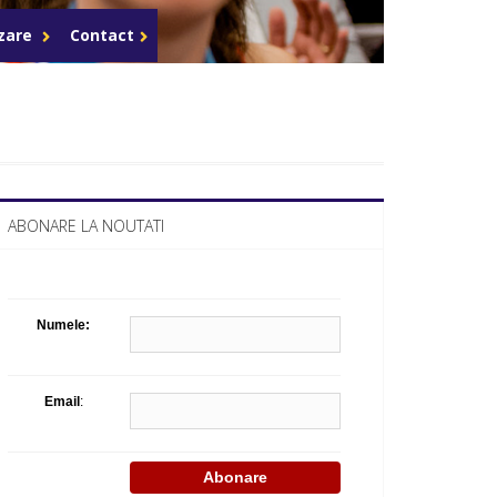
Celula de criza BD
azare
Contact
ABONARE LA NOUTATI
Numele:
Email
: