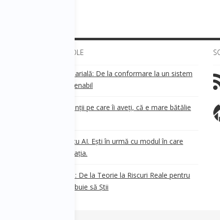
ULTIMELE ARTICOLE
S
Transparența salarială: De la conformare la un sistem
!
de business sustenabil
ea
Aveți grijă de clienții pe care îi aveți, că e mare bătălie
pe ei!
Nu ești în urmă cu AI. Ești în urmă cu modul în care
e
.
gândești organizația.
AI Safety în 2026: De la Teorie la Riscuri Reale pentru
Business. Ce Trebuie să Știi