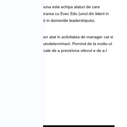
 este atat de bun cat de buna este echipa alaturi de care 
tru profesorat prin colaborarea cu Exec Edu (unul din liderii in 
mai apreciati consultanti in domeniile leadershipului, 
onale. 
care le preda ca si profesor atat in activitatea de manager cat si 
terea perseverentei si a autodeterminarii. Pornind de la motto-ul 
sidera ca cea mai buna cale de a previziona viitorul e de a-l 
r):
one
"
eople" Stephen Covey