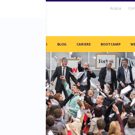
Acasa
Con
S DAYS TV
PARTENERI
BLOG
CARIERE
BOOTCAMP
WE