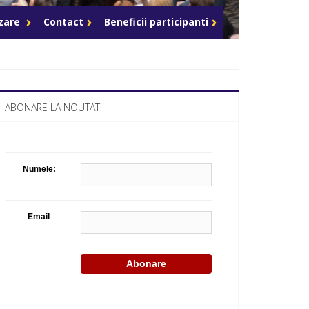
Celula de criza BD
azare
Contact
Beneficii participanti
ABONARE LA NOUTATI
Numele:
Email
: