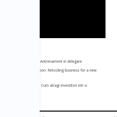
ezvoltare personala 1 - Antrenament in delegare
 - Digital transformation: Retooling business for a new
ala [Antreprenoriat] 3 - Cum atragi investitori intr-o