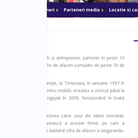
ri de acces
Parteneri
Parteneri media
Locatie si c
der este business coach și antreprenor, partener în peste 10
 ultimii 21 de ani, cu cifre de afaceri cumulate de peste 70 de
e euro.
ere a început-o în studenţie, la Timișoara, în ianuarie 1997 în
stribuției accesoriilor pentru mobilă. Aceasta a crescut până la
ne de euro și 90 de angajați în 2008, funcționând în toată
 Republica Moldova.
ie 2009 a vândut afacerea către unul din liderii mondiali,
d astfel subsidiara românească a acestei firme, pe care a
ână în septembrie 2014 dubland cifra de afaceri si asigurandu-