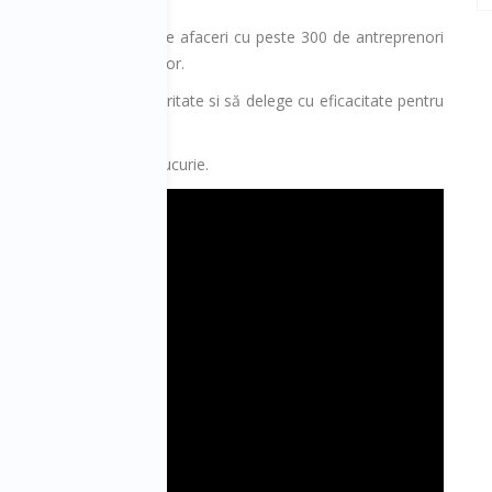
oaching și mentoring de afaceri cu peste 300 de antreprenori
 consolidarea echipelor lor.
ntru ca ei să obțină claritate si să delege cu eficacitate pentru
eficacitate, rezultate, bucurie.