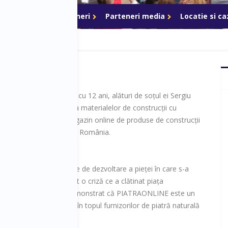
ri de acces
Parteneri
Parteneri media
Locatie si c
descu a intrat în urmă cu 12 ani, alături de soțul ei Sergiu
escu-Brădescu, pe piața materialelor de construcții cu
NE, cel mai mare magazin online de produse de construcții
i din piatră naturală din România.
descu a căutat soluțiile de dezvoltare a pieței în care s-a
007. Cu toate că a urmat o criză ce a clătinat piața
ilor, antreprenorea a demonstrat că PIATRAONLINE este un
 esență tare și a ajuns în topul furnizorilor de piatră naturală