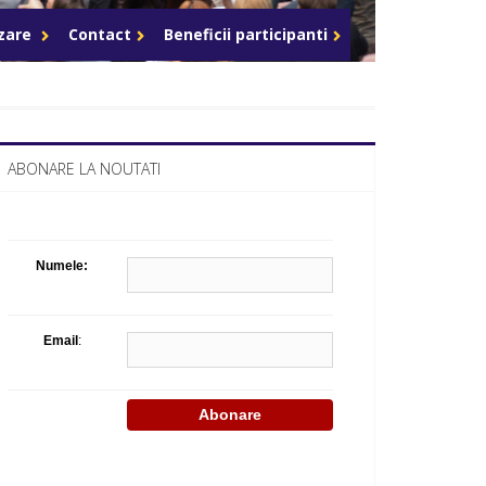
Celula de criza BD
azare
Contact
Beneficii participanti
ABONARE LA NOUTATI
Numele:
Email
: