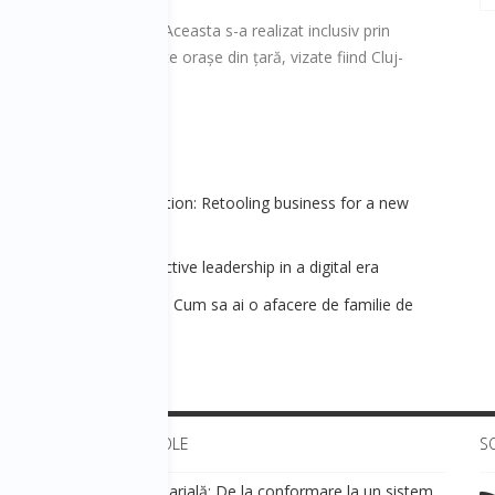
cție a fost extinderea. Aceasta s-a realizat inclusiv prin
ns în cele mai importante orașe din țară, vizate fiind Cluj-
 - Digital transformation: Retooling business for a new
&Leadership] 1 - Effective leadership in a digital era
iala [Antreprenoriat] 2 - Cum sa ai o afacere de familie de
ULTIMELE ARTICOLE
S
Transparența salarială: De la conformare la un sistem