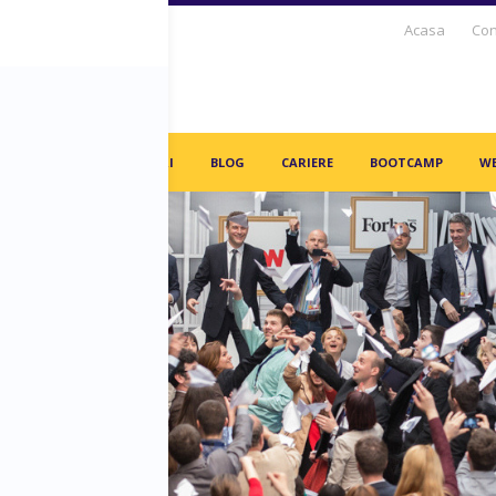
Acasa
Con
S DAYS TV
PARTENERI
BLOG
CARIERE
BOOTCAMP
WE