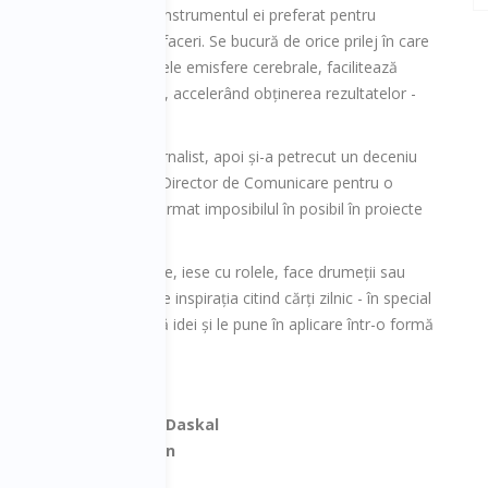
are la București. Este instrumentul ei preferat pentru
inirea strategiei de afaceri. Se bucură de orice prilej în care
e flux, activează ambele emisfere cerebrale, facilitează
ică inteligența colectivă, accelerând obținerea rezultatelor -
 încercat condeiul ca jurnalist, apoi și-a petrecut un deceniu
 angajați, în calitate de Director de Comunicare pentru o
e la tot pasul, a transformat imposibilul în posibil în proiecte
dii multiculturale.
lă, se bucură să înoate, iese cu rolele, face drumeții sau
tor mental. Își găsește inspirația citind cărți zilnic - în special
 afaceri - germinează idei și le pune în aplicare într-o formă
 your Greatness
-
Lolly Daskal
ne Smarter
-
Liz Wiseman