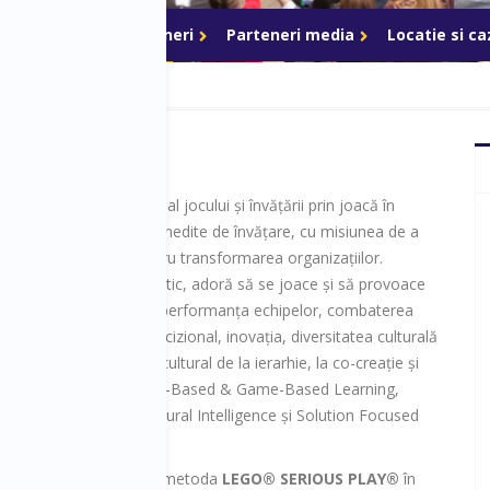
ri de acces
Parteneri
Parteneri media
Locatie si c
anciu
este ambasador al jocului și învățării prin joacă în
. Facilitează experiențe inedite de învățare, cu misiunea de a
 și de a mișca inimi pentru transformarea organizațiilor.
 hipnotic, ascultă empatic, adoră să se joace și să provoace
 o joacă cu sens. Susține performanța echipelor, combaterea
mentale în procesul decizional, inovația, diversitatea culturală
nea. Încurajează
shift
-ul cultural de la ierarhie, la co-creație și
, folosind puterea Brain-Based & Game-Based Learning,
y, Design Thinking, Cultural Intelligence și Solution Focused
g.
e de antreprenor, a adus metoda
LEGO® SERIOUS PLAY®
în