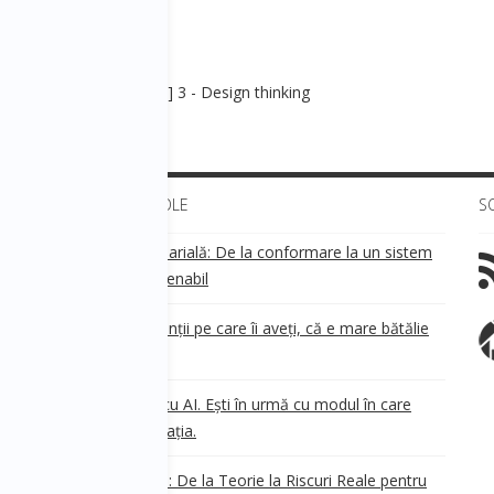
[Business development] 3 - Design thinking
ULTIMELE ARTICOLE
S
Transparența salarială: De la conformare la un sistem
!
de business sustenabil
ea
Aveți grijă de clienții pe care îi aveți, că e mare bătălie
pe ei!
Nu ești în urmă cu AI. Ești în urmă cu modul în care
e
.
gândești organizația.
AI Safety în 2026: De la Teorie la Riscuri Reale pentru