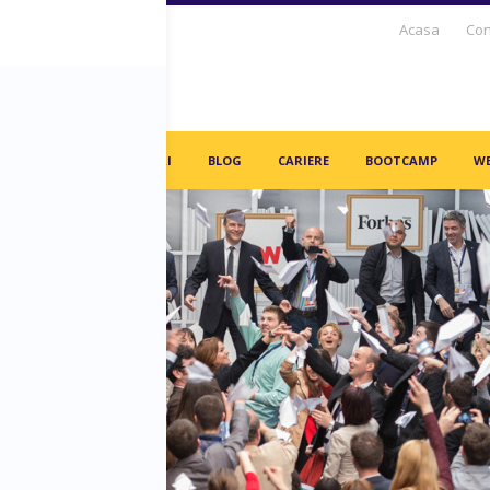
Acasa
Con
S DAYS TV
PARTENERI
BLOG
CARIERE
BOOTCAMP
WE