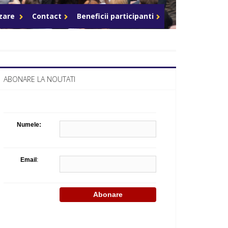
Celula de criza BD
azare
Contact
Beneficii participanti
ABONARE LA NOUTATI
Numele:
Email
: