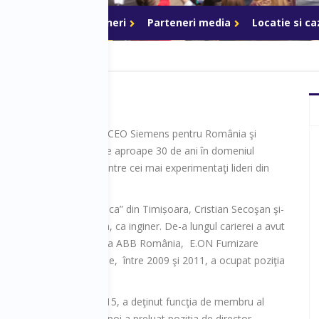
ri de acces
Parteneri
Parteneri media
Locatie si c
ecoşan ocupă poziţia de CEO Siemens pentru România şi
Moldova. Cu o carieră de aproape 30 de ani în domeniul
ingineriei, el este unul dintre cei mai experimentaţi lideri din
enii.
l Universităţii „Politehnica” din Timișoara, Cristian Secoşan şi-
ctivitatea la UCM Reşiţa, ca inginer. De-a lungul carierei a avut
coordonare în companii ca ABB România, E.ON Furnizare
 Siemens România, unde, între 2009 şi 2011, a ocupat poziţia
mbrie 2012 și aprilie 2015, a deţinut funcţia de membru al
e gaze şi energie, iar apoi a preluat poziţia de director