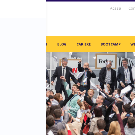
Acasa
Con
S DAYS TV
PARTENERI
BLOG
CARIERE
BOOTCAMP
WE