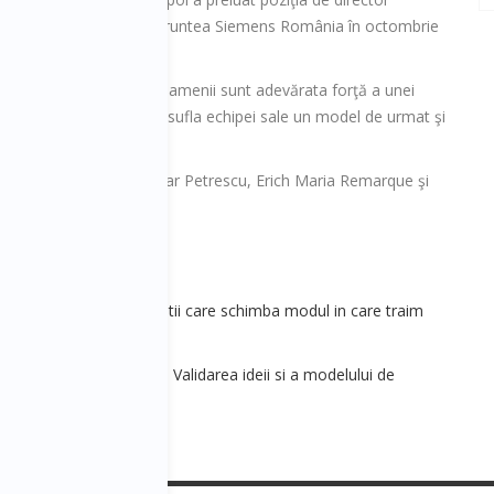
nă la reîntoarcerea în fruntea Siemens România în octombrie
siderat întotdeauna că oamenii sunt adevărata forţă a unei
ă un adevărat lider va insufla echipei sale un model de urmat şi
 echipa sa.
numără Mircea Eliade, Cezar Petrescu, Erich Maria Remarque şi
 - Tehnologii si inovatii care schimba modul in care traim
ala [Antreprenoriat] 1 - Validarea ideii si a modelului de