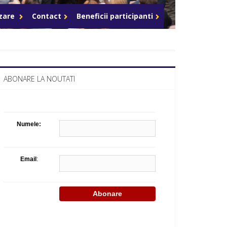
Celula de criza BD
azare
Contact
Beneficii participanti
ABONARE LA NOUTATI
Numele:
Email
: