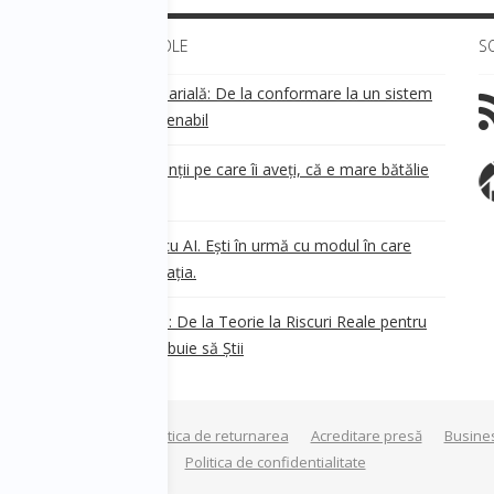
ULTIMELE ARTICOLE
S
Transparența salarială: De la conformare la un sistem
!
de business sustenabil
ea
Aveți grijă de clienții pe care îi aveți, că e mare bătălie
pe ei!
Nu ești în urmă cu AI. Ești în urmă cu modul în care
e
.
gândești organizația.
AI Safety în 2026: De la Teorie la Riscuri Reale pentru
Business. Ce Trebuie să Știi
Termeni si conditii
Politica de returnarea
Acreditare presă
Busine
a privind modulele cookie
Politica de confidentialitate