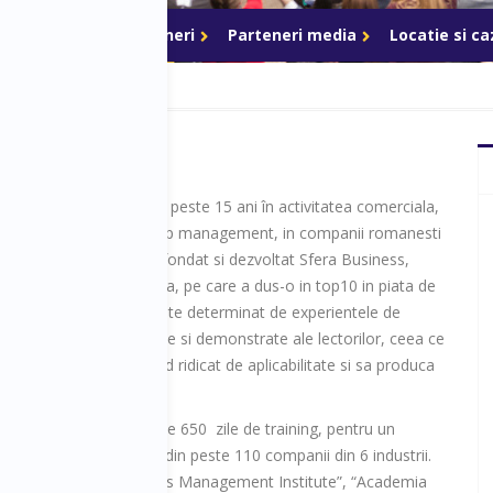
ri de acces
Parteneri
Parteneri media
Locatie si c
ncu are o experienta de peste 15 ani în activitatea comerciala,
 in pozitii de senior si top management, in companii romanesti
ionale. In ultimii 5 ani a fondat si dezvoltat Sfera Business,
 training si consultanta, pe care a dus-o in top10 in piata de
erentiatorul companiei este determinat de experientele de
omplementare, relevante si demonstrate ale lectorilor, ceea ce
gramele sa aiba un grad ridicat de aplicabilitate si sa produca
ate in echipele client.
compania a derulat peste 650 zile de training, pentru un
ste 8500 participanti, din peste 110 companii din 6 industrii.
nt Management”, “Sales Management Institute”, “Academia