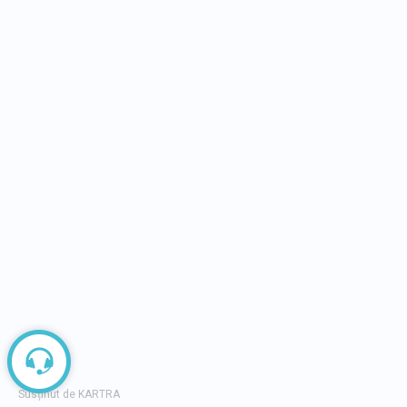
DESPRE BUSINESS DAYS
Business Days, peste 14 ani în slujba succesului
14 ani investiți cu pasiune în dezvoltarea
mediului economic din România și în consolidar
culturii antreprenoriale. 75 de evenimente
, cu
peste
45.000 de participanți cumulati
, cu peste
600.000.000 de euro impact generat în economi
În cei 14 ani de zile am reusit să coagulăm
o
comunitate de peste 450.000
antreprenori,
manageri, profesioniști și tineri alături de platforma și
proiectele Business Days și BDTV.
Copyright 2014 - 2026 by Business
FAQ
Days. Powered by
BrandFusion
Politic