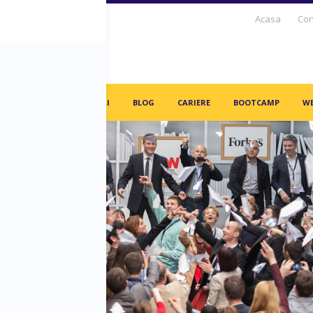
Acasa
Con
S DAYS TV
PARTENERI
BLOG
CARIERE
BOOTCAMP
WE