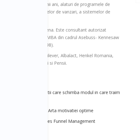
e in practica in ultimii ani, alaturi de programele de
ta la constructia proceselor de vanzari, a sistemelor de
e vanzari.
r certificat de IANLP Viena. Este consultant autorizat
olvit in 2017 programul EMBA din cadrul Asebuss- Kennesaw
 Internationale (ASE- 1998).
i importante precum: Unilever, Albalact, Henkel Romania,
 Fortuna, BRD Asigurari si Pensii.
 - Tehnologii si inovatii care schimba modul in care traim
ezvoltare personală 6 - Arta motivatiei optime
ales&Marketing] 3 - Sales Funnel Management