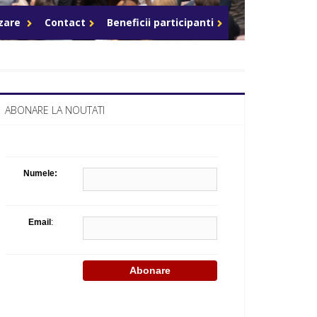
Celula de criza BD
azare
Contact
Beneficii participanti
ABONARE LA NOUTATI
Numele:
Email
: