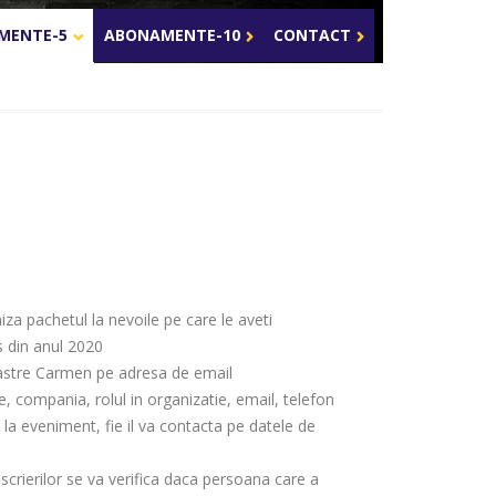
Celula de criza BD
MENTE-5
ABONAMENTE-10
CONTACT
iza pachetul la nevoile pe care le aveti
s din anul 2020
noastre Carmen pe adresa de email
 compania, rolul in organizatie, email, telefon
 la eveniment, fie il va contacta pe datele de
nscrierilor se va verifica daca persoana care a