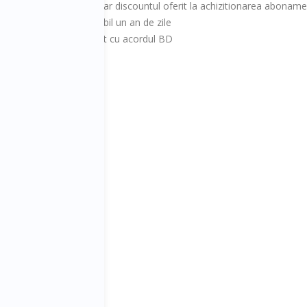
cest Club, in caz contrar discountul oferit la achizitionarea abonament
nuarie 2020 si este valabil un an de zile
ente din anul 2019, decat cu acordul BD