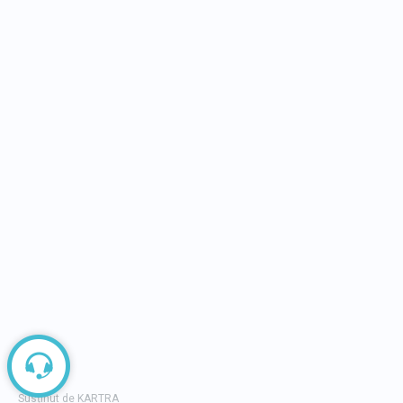
DESPRE BUSINESS DAYS
Business Days, peste 14 ani în slujba succesului
14 ani investiți cu pasiune în dezvoltarea
mediului economic din România și în consolidar
culturii antreprenoriale. 75 de evenimente
, cu
peste
45.000 de participanți cumulati
, cu peste
600.000.000 de euro impact generat în economi
În cei 14 ani de zile am reusit să coagulăm
o
comunitate de peste 450.000
antreprenori,
manageri, profesioniști și tineri alături de platforma și
proiectele Business Days și BDTV.
Copyright 2014 - 2026 by Business
FAQ
Days. Powered by
BrandFusion
Politic