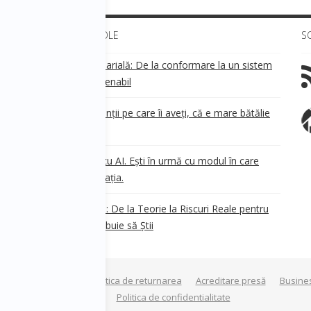
ULTIMELE ARTICOLE
S
Transparența salarială: De la conformare la un sistem
!
de business sustenabil
ea
Aveți grijă de clienții pe care îi aveți, că e mare bătălie
pe ei!
Nu ești în urmă cu AI. Ești în urmă cu modul în care
e
.
gândești organizația.
AI Safety în 2026: De la Teorie la Riscuri Reale pentru
Business. Ce Trebuie să Știi
Termeni si conditii
Politica de returnarea
Acreditare presă
Busine
a privind modulele cookie
Politica de confidentialitate