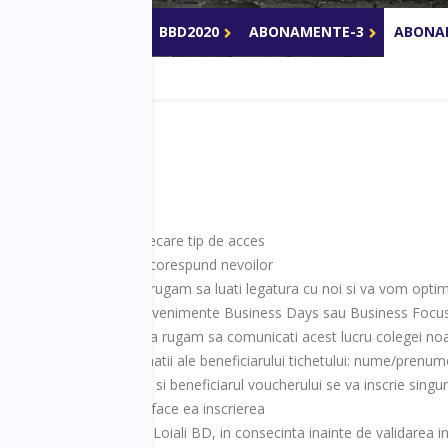
2020
BFTM2020
BBD2020
ABONAMENTE-3
ABONA
tre 5 si 9 tichete per fiecare tip de acces
 care va avantajeaza si corespund nevoilor
xibil sau configurabil, va rugam sa luati legatura cu noi si va vom optim
nt sunt valabile la orice evenimente Business Days sau Business Focu
t, la un eveniment anume, va rugam sa comunicati acest lucru colegei 
 urmatoarele informatii ale beneficiarului tichetului: nume/prenume,
n cod de reducere 100% si beneficiarul voucherului se va inscrie singur
lectie a sesiunilor si va face ea inscrierea
Clubului Participantilor Loiali BD, in consecinta inainte de validarea i