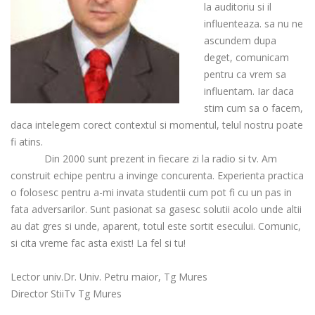
la auditoriu si il
Login
What Busin
influenteaza. sa nu ne
today
ascundem dupa
deget, comunicam
pentru ca vrem sa
influentam. Iar daca
stim cum sa o facem,
daca intelegem corect contextul si momentul, telul nostru poate
fi atins.
Din 2000 sunt prezent in fiecare zi la radio si tv. Am
construit echipe pentru a invinge concurenta. Experienta practica
o folosesc pentru a-mi invata studentii cum pot fi cu un pas in
fata adversarilor. Sunt pasionat sa gasesc solutii acolo unde altii
au dat gres si unde, aparent, totul este sortit esecului. Comunic,
si cita vreme fac asta exist! La fel si tu!
Lector univ.Dr. Univ. Petru maior, Tg Mures
Director StiiTv Tg Mures