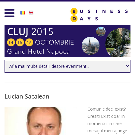
Homepage
Business D
Services for Entrepreneurs
Business D
Business Days Projects
Entrepreneu
Partners and Clients
Leadership
Blog
Management
Personal D
Acasa
Lucian Sacalean
Sales & Mar
Comunic deci exist?
Contact
Technology 
Gresit! Exist doar in
momentul in care
Create new user
Trends & Op
mesajul meu ajunge