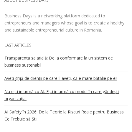
ABOUT BUSINESS DAYS
Business Days is a networking platform dedicated to
entrepreneurs and managers whose goal is to create a healthy
and sustainable entrepreneurial culture in Romania.
LAST ARTICLES
Transparența salarială: De la conformare la un sistem de
business sustenabil
Aveți grijă de clienții pe care îi aveți, că e mare bătălie pe ei!
Nu ești în urmă cu AI. Ești în urmă cu modul în care gândești
organizația.
AI Safety în 2026: De la Teorie la Riscuri Reale pentru Business.
Ce Trebuie să Știi