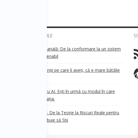
ULTIMELE ARTICOLE
S
Transparența salarială: De la conformare la un sistem
!
de business sustenabil
ea
Aveți grijă de clienții pe care îi aveți, că e mare bătălie
pe ei!
Nu ești în urmă cu AI. Ești în urmă cu modul în care
e
.
gândești organizația.
AI Safety în 2026: De la Teorie la Riscuri Reale pentru
Business. Ce Trebuie să Știi