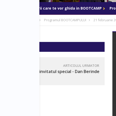
BOOTCAMP
Mentorii care te vor ghida in BOOTCAMP
Pr
p - 20-24 februarie 2019
Programul BOOTCAMPULUI
21 februarie 2
 19:00
ARTICOLUL URMATOR
l
Sesiune cu invitatul special - Dan Berinde