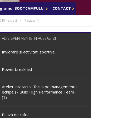
Celula de criza BD
ogramul BOOTCAMPULUI
CONTACT
019 - ziua 2
Pauza
ALTE EVENIMENTE IN ACEEASI ZI
Inviorare si activitati sportive
Power breakfast
Atelier interactiv [focus pe managementul
echipei] - Build High Performance Team
(1)
Pauza de cafea