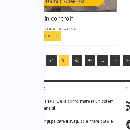
Din nou "în control"
STANESCU ANDRA CATALINA
CITESTE MAI MULT
<<
<
...
90
91
92
93
94
...
>
>
ULTIMELE ARTICOLE
S
Transparența salarială: De la conformare la un sistem
!
de business sustenabil
ea
Aveți grijă de clienții pe care îi aveți, că e mare bătălie
pe ei!