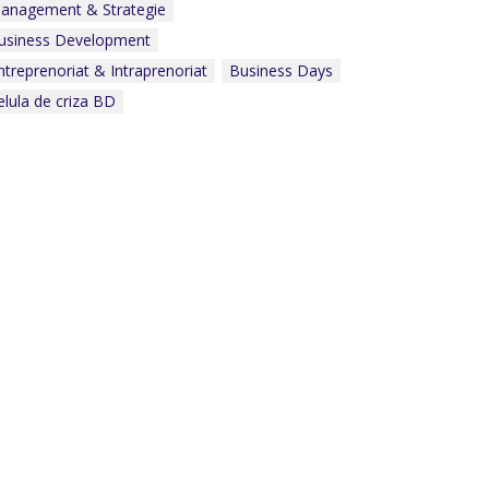
anagement & Strategie
Celula de criza BD
usiness Development
ntreprenoriat & Intraprenoriat
Business Days
elula de criza BD