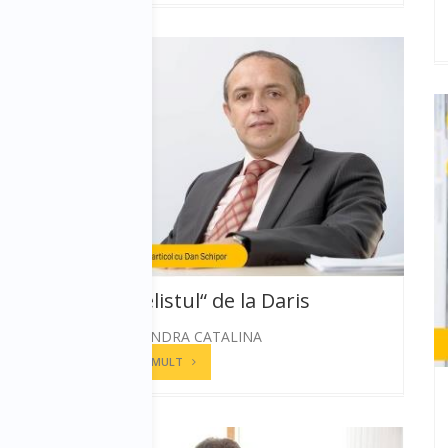
„Evanghelistul“ de la Daris
STANESCU ANDRA CATALINA
CITESTE MAI MULT