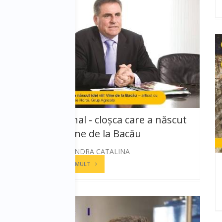
Senzațional - cloșca care a născut
idei vii! Vine de la Bacău
STANESCU ANDRA CATALINA
CITESTE MAI MULT