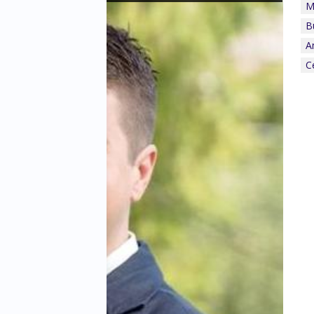
M
B
A
C