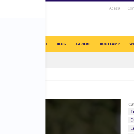
Acasa
Con
S DAYS TV
PARTENERI
BLOG
CARIERE
BOOTCAMP
WE
in angajați vor fi înlocuiți de AI-uri!
Cat
T
D
L