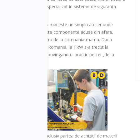
ernului american TRW, specializat in sisteme de siguranța
.
ru ca TRW Timișoara nu mai este un simplu atelier unde
nii doar „impletesc“ niște componente aduse din afara,
cand niște scheme de lucru de la compania-mama. Daca
a industrie automotive din Romania, la TRW s-a trecut la
in procesul de producție, convingandu-i practic pe cei „de la
u va
asta
atea
ctele
ivitații
ica de aici va prelua inclusiv partea de achiziții de materii