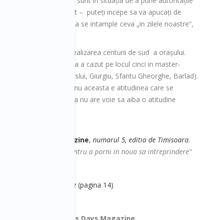
Prompt-UMT). Acum, sunt in situația de a pune autoritațile
in fața faptului implinit – puteți incepe sa va apucați de
deoparte, sunt șanse sa se intample ceva „in zilele noastre“,
ția cu guvernul pentru realizarea centurii de sud a orașului.
oua amanare – investiția a cazut pe locul cinci in master-
ncomparabile, precum Vaslui, Giurgiu, Sfantu Gheorghe, Barlad).
ziar local. Așa o fi, dar nu aceasta e atitudinea care se
imarului Robu, Timișoara nu are voie sa aiba o atitudine
a
Business Days Magazine
,
numarul 5, editia de Timisoara
.
la intreprinzatorii sai pentru a porni in noua sa intreprindere
"
de afaceri, sa-si cumpere
(pagina 14)
N
- redactor sef
Business Days Magazine