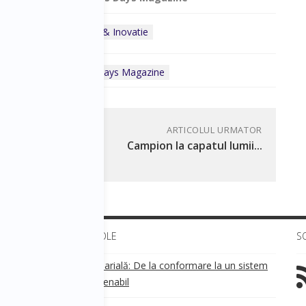
ategoria:
Tehnologie & Inovatie
ness Days
Business Days Magazine
ARTICOLUL URMATOR
l
Campion la capatul lumii...
ULTIMELE ARTICOLE
S
Transparența salarială: De la conformare la un sistem
!
de business sustenabil