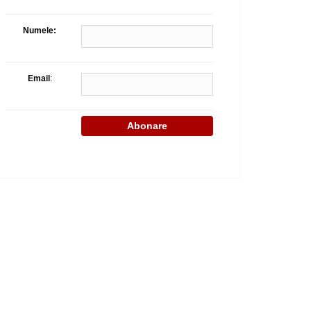
Celula de criza BD
Numele:
Email
: