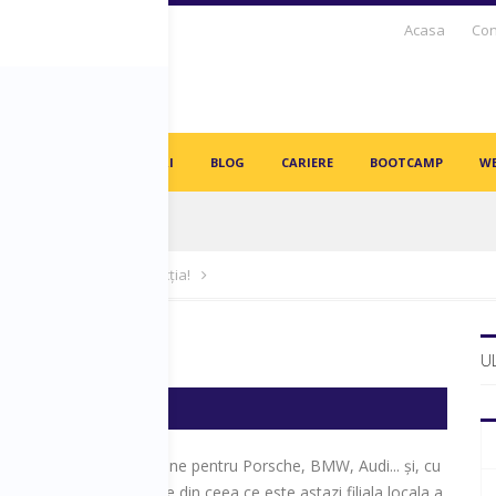
Acasa
Con
S DAYS TV
PARTENERI
BLOG
CARIERE
BOOTCAMP
WE
in angajați vor fi înlocuiți de AI-uri!
ile maini și asuma-ți direcția!
ți direcția!
U
ATIE
imișoara se produc volane pentru Porsche, BMW, Audi... și, cu
 nu am zis decat o parte din ceea ce este astazi filiala locala a