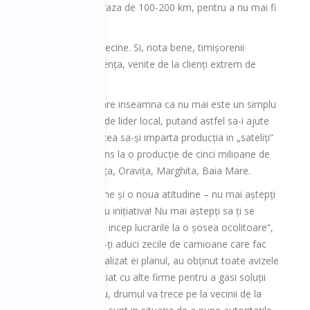
i mult a producției, pe o raza de 100-200 km, pentru a nu mai fi
aza directorul Ambruș.
in Romani și din țarile vecine. Si, nota bene, timișorenii
nța și de maxima exigența, venite de la clienți extrem de
 trecut la nivelul 2.0, care inseamna ca nu mai este un simplu
iitorul. Ca iși asuma rol de lider local, putand astfel sa-i ajute
n Timișoara a avut libertatea sa-și imparta producția in „sateliți“
 Astazi, Timișoara a ajuns la o producție de cinci milioane de
țiți in sateliții din Reșița, Oravița, Marghita, Baia Mare.
Un nou nivel presupune și o noua atitudine – nu mai aștepți
sa ți se intample, iei tu inițiativa! Nu mai aștepți sa ți se
promita ca „in curand incep lucrarile la o șosea ocolitoare“,
o varianta pe care sa-ți aduci zecile de camioane care fac
aprovizionarea! Au realizat ei planul, au obținut toate avizele
birocratice, s-au asociat cu alte firme pentru a gasi soluții
tehnice (spre exemplu, drumul va trece pe la vecinii de la