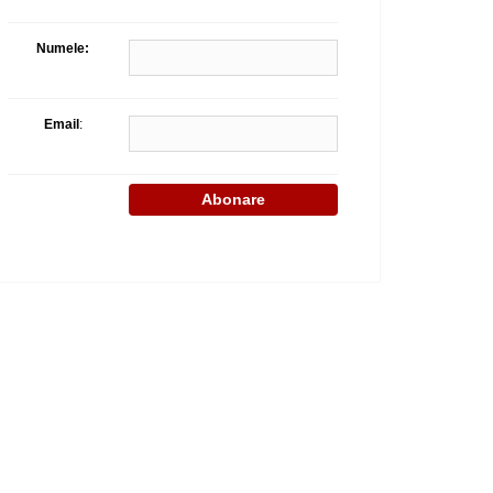
Celula de criza BD
Numele:
Email
: