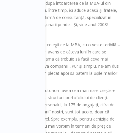
i pe care și le deschisese după întoarcerea de la MBA-ul din
la afacere cu închirieri. Între timp, își aduce acasă și fratele,
 stabilise la Paris la o firmă de consultanță, specializat în
i centre, rețeta cu căpșunarii prinde... Și, vine anul 2008!
State, unde și-a revăzut colegii de la MBA, cu o veste teribilă –
mte, dar o să vină. Au un avans de câteva luni în care se
e se poate, dar își dau seama că trebuie să facă ceva mai
soane fizice, restul - câteva companii. „Pur și simplu, ne-am dus
 baza răspunsurilor, am plecat apoi să batem la ușile marilor
tește fratele său, Dan.
dădea faliment pe capete, Autonom avea cea mai mare creștere
i se contura inversarea structurii portofoliului de clienți.
ni a ajuns la 2.000, personalul, la 175 de angajați, cifra de
enți de început, „căpșunarii“ noștri, sunt tot acolo, doar că
 „Acum, suntem la alt nivel. Spre exemplu, pentru achiziția de
 producătorilor auto și nu mai vorbim în termeni de preț de