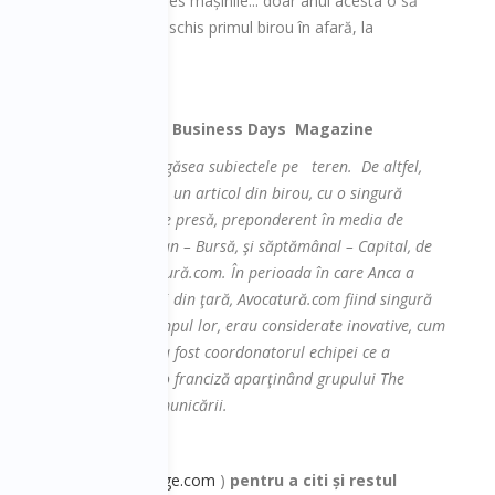
ntabil să schimbăm mai des mașinile... doar anul acesta o să
vară, Autonom și-a deschis primul birou în afară, la
a Doicin
, r
edactor Sef Business Days Magazine
a de jurnalişti care îşi găsea subiectele pe teren. De altfel,
că nu reuşeşte să scrie un articol din birou, cu o singură
ni de experienţă de presă, preponderent în media de
A făcut şi presă de cotidian – Bursă, şi săptămânal – Capital, de
, dar şi on-line – Avocatură.com. În perioada în care Anca a
o echipa de 13 jurnalişti din ţară, Avocatură.com fiind singură
cată în proiecte, ce, la timpul lor, erau considerate inovative, cum
a finele anului trecut, a fost coordonatorul echipei ce a
vistei Intelligent Life – o franciză aparţinând grupului The
rilor, ci în puterea comunicării.
ssdaysmagazine.instapage.com
)
pentru a citi și restul