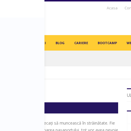
Acasa
Con
S DAYS TV
PARTENERI
BLOG
CARIERE
BOOTCAMP
WE
in angajați vor fi înlocuiți de AI-uri!
U
 milioane de români plecați să muncească în străinătate. Fie
in doar pentru preschimbarea pașaportului, tot vor avea nevoie