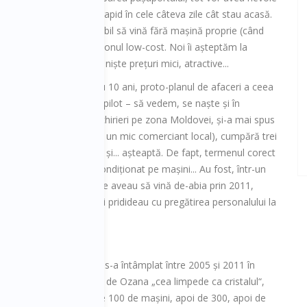
așină să se deplaseze rapid în cele câteva zile cât stau acasă.
vedea că e mai convenabil să vină fără mașină proprie (când
și să ia autocarul sau avionul low-cost. Noi îi așteptăm la
ară sau la aeroport cu niște prețuri mici, atractive...
așa a sunat, în urmă cu 10 ani, proto-planul de afaceri a ceea
fost inițial doar un test-pilot – să vedem, se naște și în
nicio altă firmă de închirieri pe zona Moldovei, și-a mai spus
 insistențele tatălui său, un mic comerciant local), cumpără trei
rnă), dă un anunț la ziar și... așteaptă. De fapt, termenul corect
când o să bage și aer condiționat pe mașini... Au fost, într-un
or la Autonom. Următoarele aveau să vină de-abia prin 2011,
arius și Dan Ștefan nu mai pridideau cu pregătirea personalului la
...!!!“
a alergat Autonom! Ce s-a întâmplat între 2005 și 2011 în
are vine de pe-a­proape de Ozana „cea limpede ca cristalul“,
i mai abitir. E nevoie de 100 de mașini, apoi de 300, apoi de