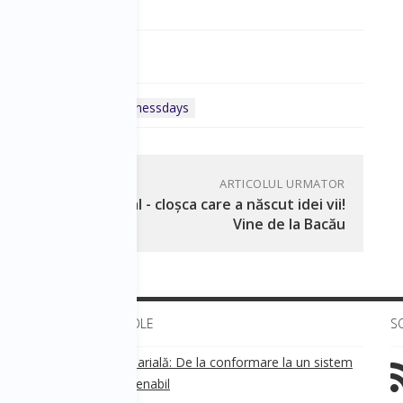
eting
business days
businessdays
ARTICOLUL URMATOR
Senzațional - cloșca care a născut idei vii!
Vine de la Bacău
ULTIMELE ARTICOLE
S
Transparența salarială: De la conformare la un sistem
!
de business sustenabil