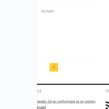
Etichete:
1
ULTIMELE ARTICOLE
S
Transparența salarială: De la conformare la un sistem
!
de business sustenabil