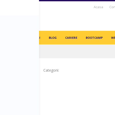
Acasa
Con
S DAYS TV
PARTENERI
BLOG
CARIERE
BOOTCAMP
WE
in angajați vor fi înlocuiți de AI-uri!
Categorii: