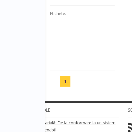
Etichete:
1
ULTIMELE ARTICOLE
S
Transparența salarială: De la conformare la un sistem
!
de business sustenabil