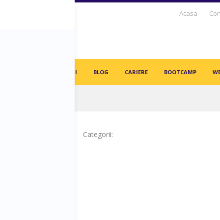
Acasa
Con
S DAYS TV
PARTENERI
BLOG
CARIERE
BOOTCAMP
WE
in angajați vor fi înlocuiți de AI-uri!
Categorii: