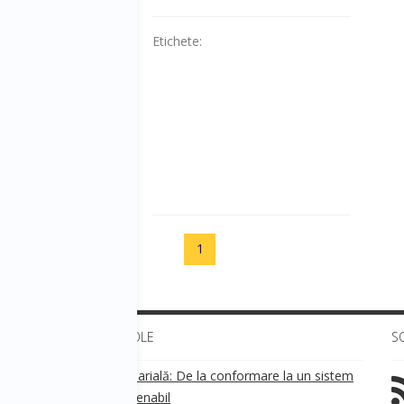
Etichete:
1
ULTIMELE ARTICOLE
S
Transparența salarială: De la conformare la un sistem
!
de business sustenabil