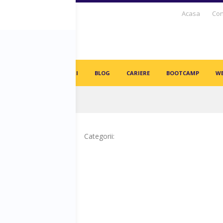
Acasa
Con
S DAYS TV
PARTENERI
BLOG
CARIERE
BOOTCAMP
WE
in angajați vor fi înlocuiți de AI-uri!
Categorii: