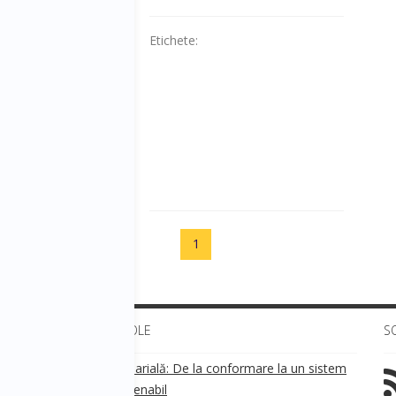
Etichete:
1
ULTIMELE ARTICOLE
S
Transparența salarială: De la conformare la un sistem
!
de business sustenabil