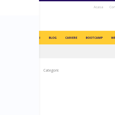
Acasa
Con
S DAYS TV
PARTENERI
BLOG
CARIERE
BOOTCAMP
WE
in angajați vor fi înlocuiți de AI-uri!
Categorii: