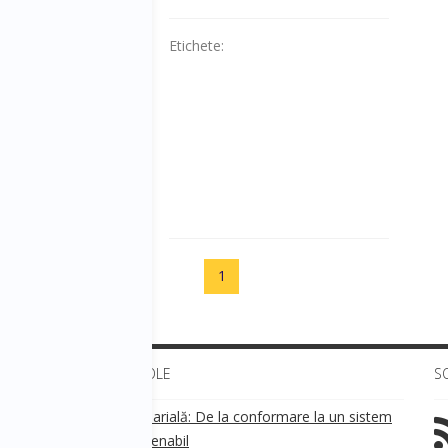
Etichete:
1
ULTIMELE ARTICOLE
S
Transparența salarială: De la conformare la un sistem
!
de business sustenabil