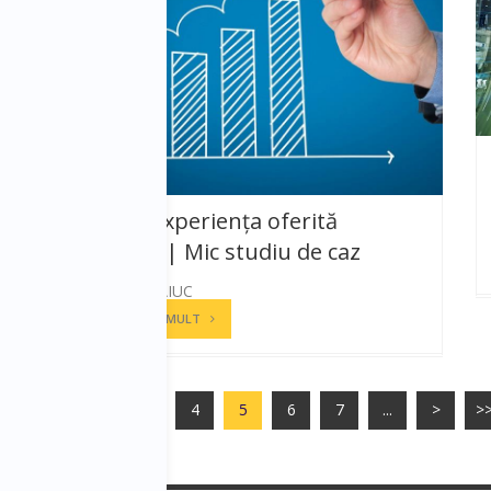
Despre experiența oferită
clienților | Mic studiu de caz
OVIDIU MIHĂIUC
CITESTE MAI MULT
<<
<
...
3
4
5
6
7
...
>
>