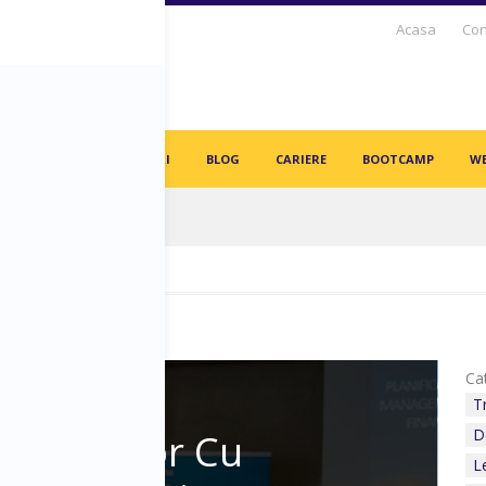
Acasa
Con
S DAYS TV
PARTENERI
BLOG
CARIERE
BOOTCAMP
WE
in angajați vor fi înlocuiți de AI-uri!
Cat
anagement
T
ul Cifrelor Cu
D
L